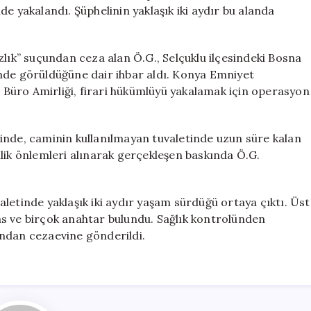
Firari,
e yakalandı. Şüphelinin yaklaşık iki aydır bu alanda
Cami
Tuvaletinde
2
zlık” suçundan ceza alan Ö.G., Selçuklu ilçesindeki Bosna
Ay
nde görüldüğüne dair ihbar aldı. Konya Emniyet
Gizlendi
Büro Amirliği, firari hükümlüyü yakalamak için operasyon
için
cesinde, caminin kullanılmayan tuvaletinde uzun süre kalan
lik önlemleri alınarak gerçekleşen baskında Ö.G.
letinde yaklaşık iki aydır yaşam sürdüğü ortaya çıktı. Üst
s ve birçok anahtar bulundu. Sağlık kontrolünden
ından cezaevine gönderildi.