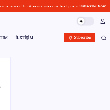
o our newsletter & never miss our best posts.
Subscribe Now!
TIM
İLETİŞİM
Subscribe
ı
SON YAZILAR
AKP’den açıklama geldi: ‘Çerçeve yasa’nın
ayrıntıları ne zaman kamuoyuyla