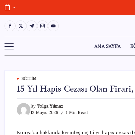
Skip
-
to
content
https://www.facebook.com/
https://twitter.com/
https://t.me/
https://www.instagram.com/
https://youtube.com/
ANA SAYFA
E
EĞITIM
15 Yıl Hapis Cezası Olan Firari
By
Tolga Yılmaz
12 Mayıs 2026
1 Min Read
Konya’da hakkında kesinleşmiş 15 yıl hapis cezası bu