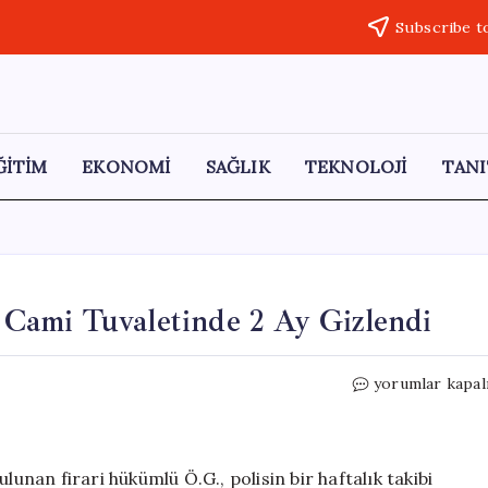
Subscribe t
ĞİTİM
EKONOMİ
SAĞLIK
TEKNOLOJİ
TANI
, Cami Tuvaletinde 2 Ay Gizlendi
15
yorumlar kapal
Yıl
Hapis
Cezası
Olan
lunan firari hükümlü Ö.G., polisin bir haftalık takibi