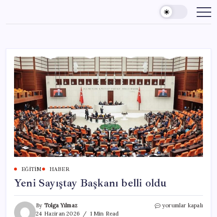
Skip
to
content
EĞITIM
HABER
Yeni Sayıştay Başkanı belli oldu
Yeni
By
Tolga Yılmaz
yorumlar kapalı
Sayıştay
24 Haziran 2026
1 Min Read