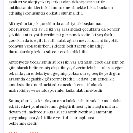
azaltıcı ve alerjiye karşı etkili olan dekonjestanlar ile
antihistaminiklerin kullanımı önerilmekte fakat bunların
etkinliği konusunda dikkatli olunmalıdır.
Altı aydan küçük çocuklarda antibiyotik başlanması
önerilirken, altı ay ile iki yaş arasındaki çocuklara da benzer
şekilde antibiyotik verilmesi gerekmektedir. İki yaş üstü
çocuklarda ise çift taraflı kulak ağrısı mevcutsa antibiyotik
tedavisi yapılabilirken, şiddetli belirtilerin olmadığı
durumlarda gözlem süreci tercih edilebilir.
Antibiyotik tedavisinin süresi iki yaş altındaki çocuklar için on
gün olarak belirlenmiş olup, iki yaş üzerindeki hastalarda eğer
tekrarlayan enfeksiyon geçmişi yoksa süreç beş ile yedi gün
arasında değişiklik göstermektedir. Tedavi için genellikle
amoksisilin önerilmektedir ancak alternatif olarak
makrolidler ve sefalosporinler kullanılabilmektedir.
Sonuç olarak, tekrarlayan orta kulak iltihabı vakalarında daha
etkili tedavi yöntemlerinin geliştirilmesi için araştırmalara
devam edilmektedir. Kısa süreli antibiyotik kullanımının
yaygınlaşmasıyla birlikte yeni ufuklar açılması
beklenmektedir.