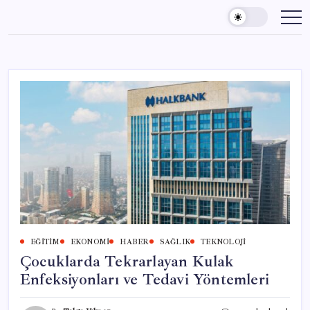
Skip
to
content
EĞITIM
EKONOMI
HABER
SAĞLIK
TEKNOLOJI
Çocuklarda Tekrarlayan Kulak
Enfeksiyonları ve Tedavi Yöntemleri