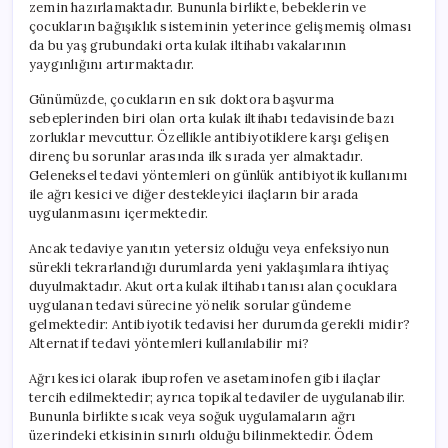
zemin hazırlamaktadır. Bununla birlikte, bebeklerin ve
çocukların bağışıklık sisteminin yeterince gelişmemiş olması
da bu yaş grubundaki orta kulak iltihabı vakalarının
yaygınlığını artırmaktadır.
Günümüzde, çocukların en sık doktora başvurma
sebeplerinden biri olan orta kulak iltihabı tedavisinde bazı
zorluklar mevcuttur. Özellikle antibiyotiklere karşı gelişen
direnç bu sorunlar arasında ilk sırada yer almaktadır.
Geleneksel tedavi yöntemleri on günlük antibiyotik kullanımı
ile ağrı kesici ve diğer destekleyici ilaçların bir arada
uygulanmasını içermektedir.
Ancak tedaviye yanıtın yetersiz olduğu veya enfeksiyonun
sürekli tekrarlandığı durumlarda yeni yaklaşımlara ihtiyaç
duyulmaktadır. Akut orta kulak iltihabı tanısı alan çocuklara
uygulanan tedavi sürecine yönelik sorular gündeme
gelmektedir: Antibiyotik tedavisi her durumda gerekli midir?
Alternatif tedavi yöntemleri kullanılabilir mi?
Ağrı kesici olarak ibuprofen ve asetaminofen gibi ilaçlar
tercih edilmektedir; ayrıca topikal tedaviler de uygulanabilir.
Bununla birlikte sıcak veya soğuk uygulamaların ağrı
üzerindeki etkisinin sınırlı olduğu bilinmektedir. Ödem