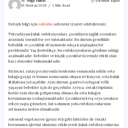
Çocuklarda
By
Tolga Yılmaz
yorumlar kapalı
Tekrarlayan
19 Haziran 2026
2 Min Read
Kulak
Enfeksiyonları
ve
Detaylı bilgi için
onbahis
adresini ziyaret edebilirsiniz.
Tedavi
Yöntemleri
Tekrarlayan kulak enfeksiyonları, çocukların sağlık sorunları
için
arasında önemli bir yer tutmaktadır. Bu durum genellikle
bebeklik ve çocukluk döneminde sıkça karşılaşılan bir
problemdir. Yaş ilerledikçe, bu enfeksiyonların görülme sıklığı
azalmaktadır. Bebekler ve küçük çocuklar üzerinde etkili olan
bazı etmenler bulunmaktadır.
Birincisi, yatay pozisyonda beslenme esnasında sütün orta
kulağa geçişi ve bunun sonucunda oluşan irritasyon, orta kulak
iltihabına yol açabilir. Aynı durum, gastroözofageal reflü
yaşayan bebekler için de geçerlidir. Ayrıca, östaki tüpünün
henüz tam olarak gelişmemiş olması da orta kulağın
korunmasını zorlaştırmaktadır. Çocukların kreş veya yuvalara
erken yaşta gitmeleri, üst solunum yolu enfeksiyonlarının
artmasına neden olmaktadır.
Adenoid vegetasyon (geniz eti) gibi faktörler de östaki
borusunun işlevini olumsuz etkileyerek kulak enfeksiyonlarına