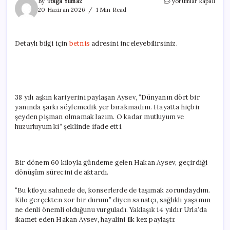
Hakan
By
Tolga Yılmaz
yorumlar kapalı
Aysev:
20 Haziran 2026
1 Min Read
Kilo
gerçekten
zor
Detaylı bilgi için
betnis
adresini inceleyebilirsiniz.
bir
durum
için
38 yılı aşkın kariyerini paylaşan Aysev, “Dünyanın dört bir
yanında şarkı söylemedik yer bırakmadım. Hayatta hiçbir
şeyden pişman olmamak lazım. O kadar mutluyum ve
huzurluyum ki” şeklinde ifade etti.
Bir dönem 60 kiloyla gündeme gelen Hakan Aysev, geçirdiği
dönüşüm sürecini de aktardı.
“Bu kiloyu sahnede de, konserlerde de taşımak zorundaydım.
Kilo gerçekten zor bir durum” diyen sanatçı, sağlıklı yaşamın
ne denli önemli olduğunu vurguladı. Yaklaşık 14 yıldır Urla’da
ikamet eden Hakan Aysev, hayalini ilk kez paylaştı: