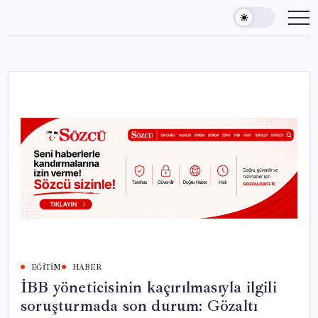
Skip
to
content
EĞITIM
HABER
İBB yöneticisinin kaçırılmasıyla ilgili
soruşturmada son durum: Gözaltı