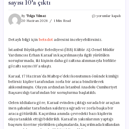
sayısı 10’a çıktı
İBB
By
Tolga Yılmaz
yorumlar kapalı
yöneticisinin
20 Haziran 2026
1 Min Read
kaçırılmasıyla
ilgili
soruşturmada
Detaylı bilgi için
betsdot
adresini inceleyebilirsiniz.
son
durum:
İstanbul Büyükşehir Belediyesi (İBB) Kültür AŞ Genel Müdür
Gözaltı
Yardımcısı Erhan Karaal’ın kaçırılmasıyla ilgili yürütülen
sayısı
10’a
soruşturmada, iki kişinin daha gözaltına alınmasıyla birlikte
çıktı
gözaltı sayısı 10’a ulaştı.
için
Karaal, 17 Haziran’da Maltepe’deki konutunun önünde kimliği
belirsiz kişiler tarafından zorla bir araca bindirilerek
alıkonulmuştu. Olayın ardından İstanbul Anadolu Cumhuriyet
Başsavcılığı tarafından bir soruşturma başlatıldı.
Gelen iddialara göre, Karaal evinden çıktığı sırada bir araçtan
inen şahıslar tarafından saldırıya uğradı ve zorla başka bir
araca götürüldü. Kaçırılma anında çevredeki bazı kişilerin
olaya tanıklık ettiği bildirildi. Karaal’ın yakınlarının yaptığı
başvuru üzerine yürütülen çalışmalarda, kaçırılmada kullanılan