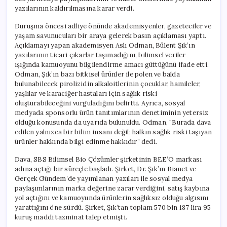
Cezası
yazılarının kaldırılmasına karar verdi.
için
Duruşma öncesi adliye önünde akademisyenler, gazeteciler ve
yaşam savunucuları bir araya gelerek basın açıklaması yaptı.
Açıklamayı yapan akademisyen Aslı Odman, Bülent Şık’ın
yazılarının ticari çıkarlar taşımadığını, bilimsel veriler
ışığında kamuoyunu bilgilendirme amacı güttüğünü ifade etti.
Odman, Şık’ın bazı bitkisel ürünler ile polen ve balda
bulunabilecek pirolizidin alkaloitlerinin çocuklar, hamileler,
yaşlılar ve karaciğer hastaları için sağlık riski
oluşturabileceğini vurguladığını belirtti. Ayrıca, sosyal
medyada sponsorlu ürün tanıtımlarının denetiminin yetersiz
olduğu konusunda da uyarıda bulunuldu. Odman, “Burada dava
edilen yalnızca bir bilim insanı değil; halkın sağlık riski taşıyan
ürünler hakkında bilgi edinme hakkıdır” dedi.
Dava, SBS Bilimsel Bio Çözümler şirketinin BEE’O markası
adına açtığı bir süreçle başladı. Şirket, Dr. Şık’ın Bianet ve
Gerçek Gündem’de yayımlanan yazıları ile sosyal medya
paylaşımlarının marka değerine zarar verdiğini, satış kaybına
yol açtığını ve kamuoyunda ürünlerin sağlıksız olduğu algısını
yarattığını öne sürdü. Şirket, Şık’tan toplam 570 bin 187 lira 95
kuruş maddi tazminat talep etmişti.