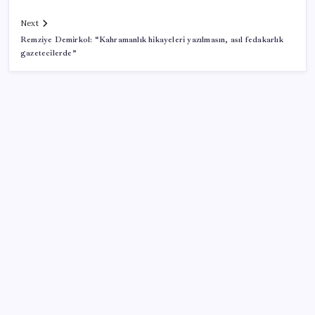
Next
Remziye Demirkol: “Kahramanlık hikayeleri yazılmasın, asıl fedakarlık
gazetecilerde”
SON YAZILAR
Ömer Günel’in avukatlarından suç duyurusu:
‘Soruşturmanın gizliliği ihlal edildi’
Güneş’in en net görüntüsü yakalandı, sır perdesi
nihayet aralandı
Kapadokya’da dededen toruna uzanan hikâye: 136