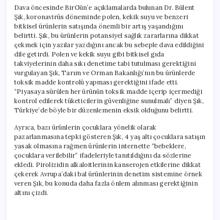
Dava öncesinde BirGün’e açıklamalarda bulunan Dr. Bülent
Şık, koronavirüs döneminde polen, kekik suyu ve benzeri
bitkisel ürünlerin satışında önemli bir artış yaşandığını
belirtti. Şık, bu ürünlerin potansiyel sağlık zararlarına dikkat
çekmek için yazılar yazdığını ancak bu sebeple dava edildiğini
dile getirdi. Polen ve kekik suyu gibi bitkisel gıda
takviyelerinin daha sıkı denetime tabi tutulması gerektiğini
vurgulayan Şık, Tarım ve Orman Bakanlığı’nın bu ürünlerde
toksik madde kontrolü yapması gerektiğini ifade etti.
“Piyasaya sürülen her ürünün toksik madde içerip içermediği
kontrol edilerek tüketicilerin güvenliğine sunulmalı” diyen Şık,
Türkiye’de böyle bir düzenlemenin eksik olduğunu belirtti.
Ayrıca, bazı ürünlerin çocuklara yönelik olarak
pazarlanmasına tepki gösteren Şık, 4 yaş altı çocuklara satışın
yasak olmasına rağmen ürünlerin internette “bebeklere,
çocuklara verilebilir” ifadeleriyle tanıtıldığını da sözlerine
ekledi. Pirolizidin alkaloitlerinin kanserojen etkilerine dikkat
çekerek Avrupa’daki bal ürünlerinin denetim sistemine örnek
veren Şık, bu konuda daha fazla önlem alınması gerektiğinin
altını çizdi.