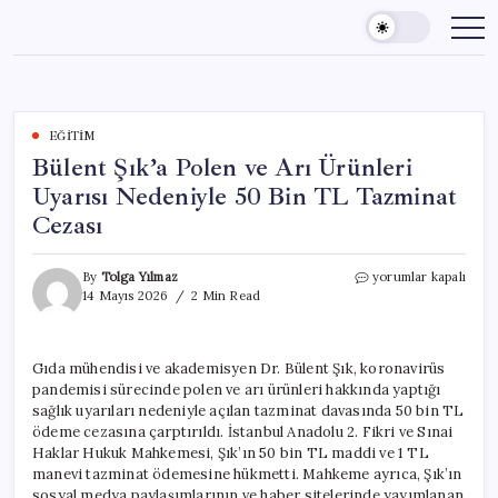
Skip
to
content
EĞITIM
Bülent Şık’a Polen ve Arı Ürünleri
Uyarısı Nedeniyle 50 Bin TL Tazminat
Cezası
Bülent
By
Tolga Yılmaz
yorumlar kapalı
Şık’a
14 Mayıs 2026
2 Min Read
Polen
ve
Arı
Gıda mühendisi ve akademisyen Dr. Bülent Şık, koronavirüs
Ürünleri
pandemisi sürecinde polen ve arı ürünleri hakkında yaptığı
Uyarısı
Nedeniyle
sağlık uyarıları nedeniyle açılan tazminat davasında 50 bin TL
50
ödeme cezasına çarptırıldı. İstanbul Anadolu 2. Fikri ve Sınai
Bin
Haklar Hukuk Mahkemesi, Şık’ın 50 bin TL maddi ve 1 TL
TL
manevi tazminat ödemesine hükmetti. Mahkeme ayrıca, Şık’ın
Tazminat
sosyal medya paylaşımlarının ve haber sitelerinde yayımlanan