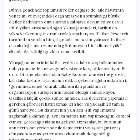
Dünya genelinde toplumsal roller değişse de, aile hayatının
yönetimi ve ev içindeki organizasyon sorumluluğu büyük
ölçüde kadınların omuzlarında kalmaya devam ediyor. 1981-
1996 yılları arasında doğan Y kuşağı anneleri, tarihin en
yüksek tükenmişlik oranlarıyla karşı karşıya. Talker Research
tarafından yapılan bir çalışmada, bu neslin yalnızca fiziksel
olarak değil, aynı zamanda görünmeyen bir “zihinsel yük”
altında da ezildiği gözler önüne serildi.
Y kuşağı annelerinin %19’u, evdeki adaletsiz iş bölümünden
dolayı partnerlerine ve genel sisteme karşı öfke besliyor. Bu
oran, bir önceki nesil olan Baby Boomer annelerine göre üç
kat daha fazla. Araştırmanın dikkat çeken bulgularından biri,
“görünmez emek” olarak adlandırılan planlama ve
organizasyon süreçlerinin neden olduğu zaman kaybı.
Özellikle küçük çocuk sahibi anneler, aile üyelerine yapmaları
gereken görevleri hatırlatmak için her yıl yaklaşık 20 tam iş
günü harcıyor. Bu da annenin yalnızca işin yapılmasını
sağlamakla kalmayıp, aynı zamanda işin yapılmadığını kontrol
etmesi gerektiği anlamına geliyor. Uzmanlar, bu durumun
annelerin kariyerlerinde ilerlemelerini yavaşlattığını ve iş
dünyasında cinsiyetler arası ekonomik dengesizliği
artırdığını vurguluyor.