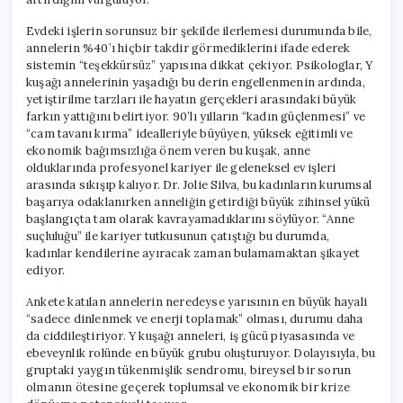
Evdeki işlerin sorunsuz bir şekilde ilerlemesi durumunda bile,
annelerin %40’ı hiçbir takdir görmediklerini ifade ederek
sistemin “teşekkürsüz” yapısına dikkat çekiyor. Psikologlar, Y
kuşağı annelerinin yaşadığı bu derin engellenmenin ardında,
yetiştirilme tarzları ile hayatın gerçekleri arasındaki büyük
farkın yattığını belirtiyor. 90’lı yılların “kadın güçlenmesi” ve
“cam tavanı kırma” idealleriyle büyüyen, yüksek eğitimli ve
ekonomik bağımsızlığa önem veren bu kuşak, anne
olduklarında profesyonel kariyer ile geleneksel ev işleri
arasında sıkışıp kalıyor. Dr. Jolie Silva, bu kadınların kurumsal
başarıya odaklanırken anneliğin getirdiği büyük zihinsel yükü
başlangıçta tam olarak kavrayamadıklarını söylüyor. “Anne
suçluluğu” ile kariyer tutkusunun çatıştığı bu durumda,
kadınlar kendilerine ayıracak zaman bulamamaktan şikayet
ediyor.
Ankete katılan annelerin neredeyse yarısının en büyük hayali
“sadece dinlenmek ve enerji toplamak” olması, durumu daha
da ciddileştiriyor. Y kuşağı anneleri, iş gücü piyasasında ve
ebeveynlik rolünde en büyük grubu oluşturuyor. Dolayısıyla, bu
gruptaki yaygın tükenmişlik sendromu, bireysel bir sorun
olmanın ötesine geçerek toplumsal ve ekonomik bir krize