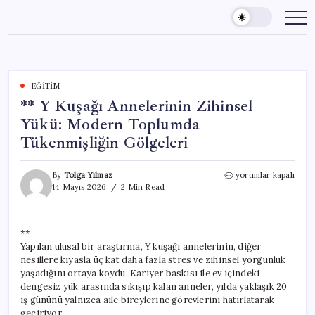
Skip
to
content
EĞITIM
** Y Kuşağı Annelerinin Zihinsel
Yükü: Modern Toplumda
Tükenmişliğin Gölgeleri
**
By
Tolga Yılmaz
yorumlar kapalı
Y
14 Mayıs 2026
2 Min Read
Kuşağı
Annelerinin
Zihinsel
**
Yükü:
Yapılan ulusal bir araştırma, Y kuşağı annelerinin, diğer
Modern
Toplumda
nesillere kıyasla üç kat daha fazla stres ve zihinsel yorgunluk
Tükenmişliğin
yaşadığını ortaya koydu. Kariyer baskısı ile ev içindeki
Gölgeleri
dengesiz yük arasında sıkışıp kalan anneler, yılda yaklaşık 20
için
iş gününü yalnızca aile bireylerine görevlerini hatırlatarak
geçiriyor.