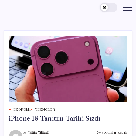
Skip
to
content
EKONOMI
TEKNOLOJI
iPhone 18 Tanıtım Tarihi Sızdı
iPhone
By
Tolga Yılmaz
yorumlar kapalı