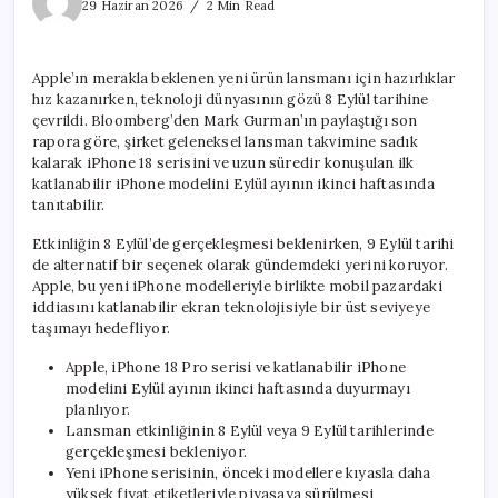
18
29 Haziran 2026
2 Min Read
Tanıtım
Tarihi
Sızdı
Apple’ın merakla beklenen yeni ürün lansmanı için hazırlıklar
için
hız kazanırken, teknoloji dünyasının gözü 8 Eylül tarihine
çevrildi. Bloomberg’den Mark Gurman’ın paylaştığı son
rapora göre, şirket geleneksel lansman takvimine sadık
kalarak iPhone 18 serisini ve uzun süredir konuşulan ilk
katlanabilir iPhone modelini Eylül ayının ikinci haftasında
tanıtabilir.
Etkinliğin 8 Eylül’de gerçekleşmesi beklenirken, 9 Eylül tarihi
de alternatif bir seçenek olarak gündemdeki yerini koruyor.
Apple, bu yeni iPhone modelleriyle birlikte mobil pazardaki
iddiasını katlanabilir ekran teknolojisiyle bir üst seviyeye
taşımayı hedefliyor.
Apple, iPhone 18 Pro serisi ve katlanabilir iPhone
modelini Eylül ayının ikinci haftasında duyurmayı
planlıyor.
Lansman etkinliğinin 8 Eylül veya 9 Eylül tarihlerinde
gerçekleşmesi bekleniyor.
Yeni iPhone serisinin, önceki modellere kıyasla daha
yüksek fiyat etiketleriyle piyasaya sürülmesi