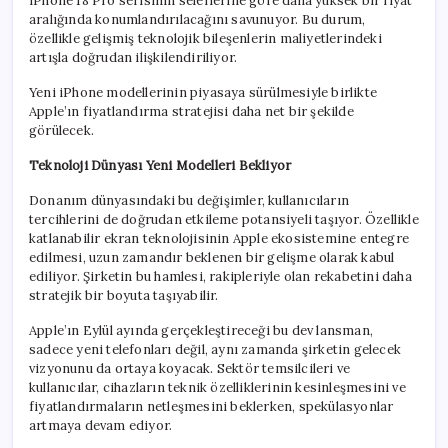
iPhone 18 Pro serisinin seleflerine göre daha yüksek bir fiyat
aralığında konumlandırılacağını savunuyor. Bu durum,
özellikle gelişmiş teknolojik bileşenlerin maliyetlerindeki
artışla doğrudan ilişkilendiriliyor.
Yeni iPhone modellerinin piyasaya sürülmesiyle birlikte
Apple’ın fiyatlandırma stratejisi daha net bir şekilde
görülecek.
Teknoloji Dünyası Yeni Modelleri Bekliyor
Donanım dünyasındaki bu değişimler, kullanıcıların
tercihlerini de doğrudan etkileme potansiyeli taşıyor. Özellikle
katlanabilir ekran teknolojisinin Apple ekosistemine entegre
edilmesi, uzun zamandır beklenen bir gelişme olarak kabul
ediliyor. Şirketin bu hamlesi, rakipleriyle olan rekabetini daha
stratejik bir boyuta taşıyabilir.
Apple’ın Eylül ayında gerçekleştireceği bu dev lansman,
sadece yeni telefonları değil, aynı zamanda şirketin gelecek
vizyonunu da ortaya koyacak. Sektör temsilcileri ve
kullanıcılar, cihazların teknik özelliklerinin kesinleşmesini ve
fiyatlandırmaların netleşmesini beklerken, spekülasyonlar
artmaya devam ediyor.