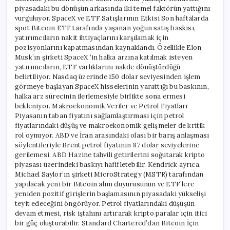
piyasadaki bu dönüşün arkasında iki temel faktörün yattığını
vurguluyor. SpaceX ve ETF Satışlarının Etkisi Son haftalarda
spot Bitcoin ETF tarafında yaşanan yoğun satış baskısı,
yatırımcıların nakit ihtiyaçlarını karşılamak için
pozisyonlarını kapatmasından kaynaklandı. Özellikle Elon
Musk’ın şirketi SpaceX ‘in halka arzına katılmak isteyen
yatırımcıların, ETF varlıklarını nakde dönüştürdüğü
belirtiliyor. Nasdaq üzerinde 150 dolar seviyesinden işlem
görmeye başlayan SpaceX hisselerinin yarattığı bu baskının,
halka arz sürecinin ilerlemesiyle birlikte sona ermesi
bekleniyor. Makroekonomik Veriler ve Petrol Fiyatları
Piyasanın taban fiyatını sağlamlaştırması için petrol
fiyatlarındaki düşüş ve makroekonomik gelişmeler de kritik
rol oynuyor. ABD ve İran arasındaki olası bir barış anlaşması
söylentileriyle Brent petrol fiyatının 87 dolar seviyelerine
gerilemesi, ABD Hazine tahvili getirilerini soğutarak kripto
piyasası üzerindeki baskıyı hafifletebilir. Kendrick ayrıca,
Michael Saylor’ın şirketi MicroStrategy (MSTR) tarafından
yapılacak yeni bir Bitcoin alım duyurusunun ve ETF’lere
yeniden pozitif girişlerin başlamasının piyasadaki yükselişi
teyit edeceğini öngörüyor. Petrol fiyatlarındaki düşüşün
devam etmesi, risk iştahını artırarak kripto paralar için itici
bir güç oluşturabilir. Standard Chartered’dan Bitcoin İçin