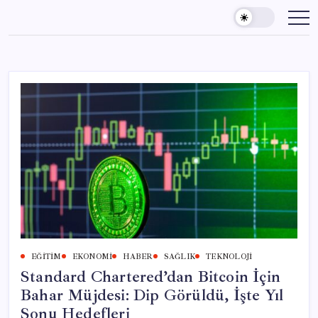
Skip
to
content
EĞITIM
EKONOMI
HABER
SAĞLIK
TEKNOLOJI
Standard Chartered’dan Bitcoin İçin
Bahar Müjdesi: Dip Görüldü, İşte Yıl
Sonu Hedefleri