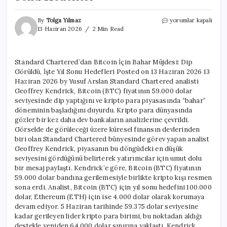
Standard
By
Tolga Yılmaz
yorumlar kapalı
Chartered’dan
13 Haziran 2026
2 Min Read
Bitcoin
İçin
Bahar
Standard Chartered’dan Bitcoin İçin Bahar Müjdesi: Dip
Müjdesi:
Görüldü, İşte Yıl Sonu Hedefleri Posted on 13 Haziran 2026 13
Dip
Görüldü,
Haziran 2026 by Yusuf Arslan Standard Chartered analisti
İşte
Geoffrey Kendrick, Bitcoin (BTC) fiyatının 59.000 dolar
Yıl
seviyesinde dip yaptığını ve kripto para piyasasında “bahar”
Sonu
döneminin başladığını duyurdu. Kripto para dünyasında
Hedefleri
gözler bir kez daha dev bankaların analizlerine çevrildi.
için
Görselde de görüleceği üzere küresel finansın devlerinden
biri olan Standard Chartered bünyesinde görev yapan analist
Geoffrey Kendrick, piyasanın bu döngüdeki en düşük
seviyesini gördüğünü belirterek yatırımcılar için umut dolu
bir mesaj paylaştı. Kendrick’e göre, Bitcoin (BTC) fiyatının
59.000 dolar bandına gerilemesiyle birlikte kripto kışı resmen
sona erdi. Analist, Bitcoin (BTC) için yıl sonu hedefini 100.000
dolar, Ethereum (ETH) için ise 4.000 dolar olarak korumaya
devam ediyor. 5 Haziran tarihinde 59.375 dolar seviyesine
kadar gerileyen lider kripto para birimi, bu noktadan aldığı
destekle yeniden 64.000 dolar sınırına yaklaştı. Kendrick,