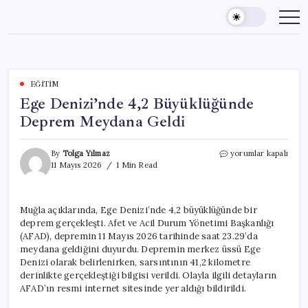
Skip
to
content
EĞITIM
Ege Denizi’nde 4,2 Büyüklüğünde
Deprem Meydana Geldi
Ege
By
Tolga Yılmaz
yorumlar kapalı
Denizi’nde
11 Mayıs 2026
1 Min Read
4,2
Büyüklüğünde
Deprem
Muğla açıklarında, Ege Denizi’nde 4,2 büyüklüğünde bir
Meydana
deprem gerçekleşti. Afet ve Acil Durum Yönetimi Başkanlığı
Geldi
için
(AFAD), depremin 11 Mayıs 2026 tarihinde saat 23.29’da
meydana geldiğini duyurdu. Depremin merkez üssü Ege
Denizi olarak belirlenirken, sarsıntının 41,2 kilometre
derinlikte gerçekleştiği bilgisi verildi. Olayla ilgili detayların
AFAD’ın resmi internet sitesinde yer aldığı bildirildi.