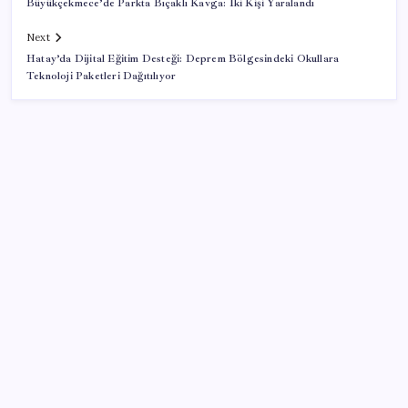
Büyükçekmece’de Parkta Bıçaklı Kavga: İki Kişi Yaralandı
Next
Hatay’da Dijital Eğitim Desteği: Deprem Bölgesindeki Okullara
Teknoloji Paketleri Dağıtılıyor
SON YAZILAR
AKP’den açıklama geldi: ‘Çerçeve yasa’nın ayrıntıları
ne zaman kamuoyuyla paylaşılacak?
154 Tomahawk füzesi taşıyabilen denizaltı için yolun
sonu göründü