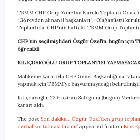
TBMM CHP Grup Yönetim Kurulu Toplantı Odası’n
“Görevden alınan il başkanları”, “Olağanüstü kurulta
Toplantıda, CHP’nin haftalık TBMM Grup Toplantı
CHP’nin seçilmiş lideri Özgür Özel’in, bugün içi
öğrenildi.
KILIÇDAROĞLU GRUP TOPLANTISI YAPMAYACA
Mahkeme kararıyla CHP Genel Başkanlığı’na “atana
yapmak için TBMM’ye başvurmayacağı belirtilmişti
Kılıçdaroğlu, 23 Haziran Salı günü (bugün) Merkez
kararı aldı.
The post
Son dakika… Özgür Özel’den grup toplantıs
derhal kurtulması lazım!’
appeared first on
Kilis E