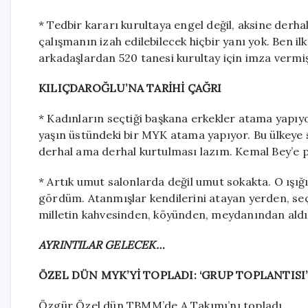
* Tedbir kararı kurultaya engel değil, aksine derha
çalışmanın izah edilebilecek hiçbir yanı yok. Ben 
arkadaşlardan 520 tanesi kurultay için imza vermiş
KILIÇDAROĞLU’NA TARİHİ ÇAĞRI
* Kadınların seçtiği başkana erkekler atama yapıyor
yaşın üstündeki bir MYK atama yapıyor. Bu ülkeye s
derhal ama derhal kurtulması lazım. Kemal Bey’e p
* Artık umut salonlarda değil umut sokakta. O ışığı
gördüm. Atanmışlar kendilerini atayan yerden, seçi
milletin kahvesinden, köyünden, meydanından aldı
AYRINTILAR GELECEK…
ÖZEL DÜN MYK’Yİ TOPLADI: ‘GRUP TOPLANTISI’
Özgür Özel dün TBMM’de A Takımı’nı topladı.