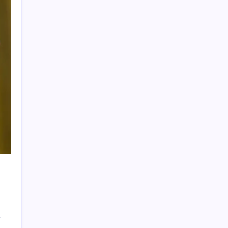
paylaşılacak?
154 Tomahawk füzesi taşıyabilen denizaltı
için yolun sonu göründü
Açık Radyo, RTÜK’ün lisans iptali kararını
AYM’ye taşıdı
İzmir Gazeteciler Cemiyeti 80. yaşını
dayanışma ve ödüllerle kutladı
Nasuh Mahruki’nin tutukluluk itirazı
reddedildi: Söylemediği sözden tutuklandı
İran Hürmüz önerisini açıkladı: Başka hiçbir
formülü kabul etmeyeceğiz. Savaşa hazırız
TMO’dan kritik karar: Buğdayda ihracat
yasağı 16 ay sonra kaldırıldı
İran’dan müzakere açıklaması
Eskişehir’de parkta korkunç olay! 14
yaşındaki Ebrar elektrik akımına kapıldı