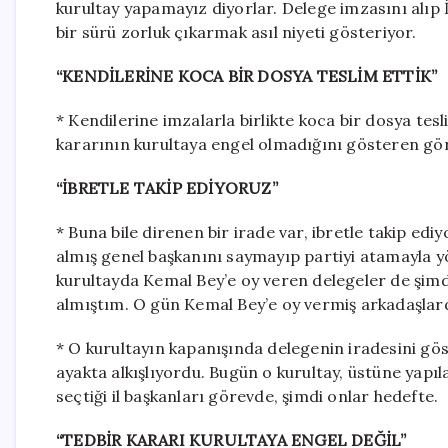
kurultay yapamayız diyorlar. Delege imzasını alıp İ
bir sürü zorluk çıkarmak asıl niyeti gösteriyor.
“KENDİLERİNE KOCA BİR DOSYA TESLİM ETTİK”
* Kendilerine imzalarla birlikte koca bir dosya tes
kararının kurultaya engel olmadığını gösteren gör
“İBRETLE TAKİP EDİYORUZ”
* Buna bile direnen bir irade var, ibretle takip ed
almış genel başkanını saymayıp partiyi atamayla yö
kurultayda Kemal Bey’e oy veren delegeler de şimdi 
almıştım. O gün Kemal Bey’e oy vermiş arkadaşlarda
* O kurultayın kapanışında delegenin iradesini gö
ayakta alkışlıyordu. Bugün o kurultay, üstüne yapıla
seçtiği il başkanları görevde, şimdi onlar hedefte.
“TEDBİR KARARI KURULTAYA ENGEL DEĞİL”