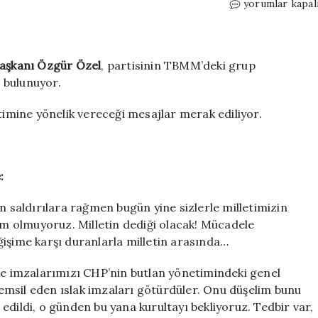
Son
yorumlar kapal
dakika…
Özgür
Özel’den
grup
Başkanı
Özgür Özel
, partisinin TBMM’deki grup
toplantısında
 bulunuyor.
Kılıçdaroğlu’na
‘tarihi’
imine yönelik vereceği mesajlar merak ediliyor.
çağrı:
‘Partinin
bu
ayıptan
:
derhal
kurtulması
n saldırılara rağmen bugün yine sizlerle milletimizin
lazım!’
lim olmuyoruz. Milletin dediği olacak! Mücadele
için
ğişime karşı duranlarla milletin arasında…
ege imzalarımızı CHP’nin butlan yönetimindeki genel
emsil eden ıslak imzaları götürdüler. Onu düşelim bunu
edildi, o günden bu yana kurultayı bekliyoruz. Tedbir var,