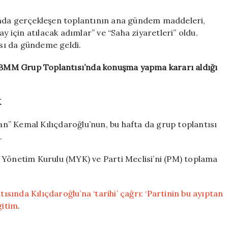
da gerçekleşen toplantının ana gündem maddeleri,
y için atılacak adımlar” ve “Saha ziyaretleri” oldu.
sı da gündeme geldi.
n TBMM Grup Toplantısı’nda konuşma yapma kararı aldığı
K
n” Kemal Kılıçdaroğlu’nun, bu hafta da grup toplantısı
.
 Yönetim Kurulu (MYK) ve Parti Meclisi’ni (PM) toplama
ında Kılıçdaroğlu’na ‘tarihi’ çağrı: ‘Partinin bu ayıptan
gitim
.