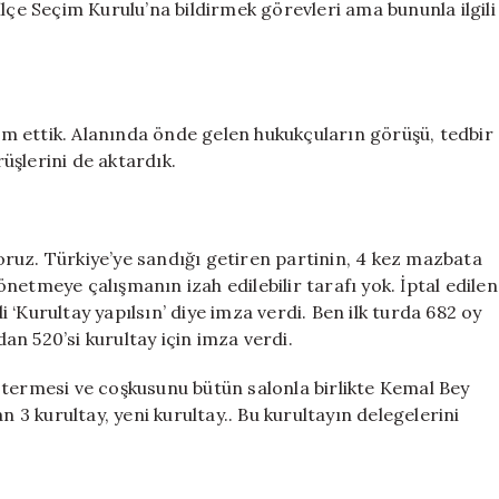
lçe Seçim Kurulu’na bildirmek görevleri ama bununla ilgili
lim ettik. Alanında önde gelen hukukçuların görüşü, tedbir
üşlerini de aktardık.
iyoruz. Türkiye’ye sandığı getiren partinin, 4 kez mazbata
netmeye çalışmanın izah edilebilir tarafı yok. İptal edilen
‘Kurultay yapılsın’ diye imza verdi. Ben ilk turda 682 oy
n 520’si kurultay için imza verdi.
stermesi ve coşkusunu bütün salonla birlikte Kemal Bey
n 3 kurultay, yeni kurultay.. Bu kurultayın delegelerini