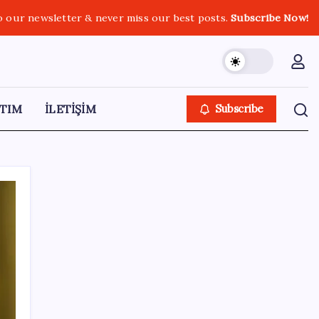
o our newsletter & never miss our best posts.
Subscribe Now!
TIM
İLETİŞİM
Subscribe
SON YAZILAR
AKP’den açıklama geldi: ‘Çerçeve yasa’nın
ayrıntıları ne zaman kamuoyuyla