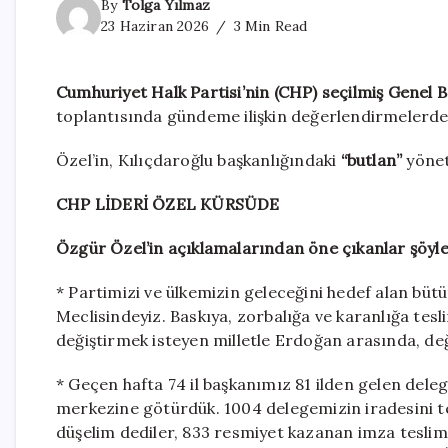
By
Tolga Yılmaz
23 Haziran 2026
3 Min Read
Cumhuriyet Halk Partisi’nin (CHP) seçilmiş Genel 
toplantısında gündeme ilişkin değerlendirmelerde
Özel’in, Kılıçdaroğlu başkanlığındaki
“butlan”
yönet
CHP LİDERİ ÖZEL KÜRSÜDE
Özgür Özel’in açıklamalarından öne çıkanlar şöyle
* Partimizi ve ülkemizin geleceğini hedef alan bütü
Meclisindeyiz. Baskıya, zorbalığa ve karanlığa tes
değiştirmek isteyen milletle Erdoğan arasında, de
* Geçen hafta 74 il başkanımız 81 ilden gelen del
merkezine götürdük. 1004 delegemizin iradesini t
düşelim dediler, 833 resmiyet kazanan imza teslim 