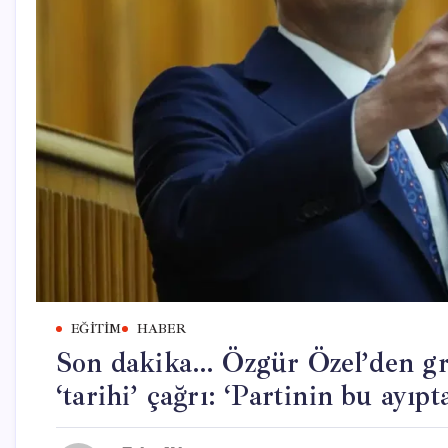
EĞITIM
HABER
Son dakika… Özgür Özel’den gru
‘tarihi’ çağrı: ‘Partinin bu ayıp