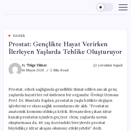
Skip
to
content
HABER
Prostat: Gençlikte Hayat Verirken
İlerleyen Yaşlarda Tehlike Oluşturuyor
Prostat:
By
Tolga Yılmaz
yorumlar kapalı
Gençlikte
14 Mayıs 2026
2 Min Read
Hayat
Verirken
İlerleyen
Prostat, erkek sağlığında genellikle ihmal edilen ancak genç
Yaşlarda
yaşlarda hayati bir rol üstlenen bir organdır. Üroloji Uzmanı
Tehlike
Oluşturuyor
Prof. Dr. Mustafa Kaplan, prostatın yaşla birlikte değişen
için
işlevlerini ve olası sağlık sorunlarını ele aldı. “Prostatın
anatomik konumu oldukça kritik. Mesaneden çıkan idrar
kanalı prostatın içinden geçiyor. Genç yaşlarda sorun
oluşturmasa da, 40 yaş üzerindeki bireylerde prostat
büyüdükçe idrar akışını olumsuz etkileyebilir” dedi.