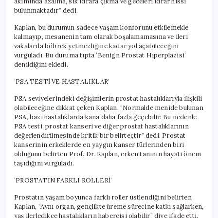
akımında azalma, sık idrara çıkma ve geceleri idrar hissi
bulunmaktadır” dedi.
Kaplan, bu durumun sadece yaşam konforunu etkilemekle
kalmayıp, mesanenin tam olarak boşalamamasına ve ileri
vakalarda böbrek yetmezliğine kadar yol açabileceğini
vurguladı. Bu duruma tıpta ‘Benign Prostat Hiperplazisi’
denildiğini ekledi.
‘PSA TESTİ VE HASTALIKLAR’
PSA seviyelerindeki değişimlerin prostat hastalıklarıyla ilişkili
olabileceğine dikkat çeken Kaplan, “Normalde menide bulunan
PSA, bazı hastalıklarda kana daha fazla geçebilir. Bu nedenle
PSA testi, prostat kanseri ve diğer prostat hastalıklarının
değerlendirilmesinde kritik bir belirteçtir” dedi. Prostat
kanserinin erkeklerde en yaygın kanser türlerinden biri
olduğunu belirten Prof. Dr. Kaplan, erken tanının hayati önem
taşıdığını vurguladı.
‘PROSTATIN FARKLI ROLLERİ’
Prostatın yaşam boyunca farklı roller üstlendiğini belirten
Kaplan, “Aynı organ, gençlikte üreme sürecine katkı sağlarken,
yaş ilerledikçe hastalıkların habercisi olabilir” diye ifade etti.