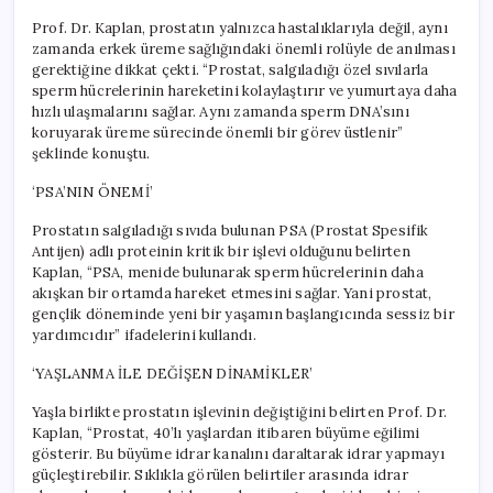
Prof. Dr. Kaplan, prostatın yalnızca hastalıklarıyla değil, aynı
zamanda erkek üreme sağlığındaki önemli rolüyle de anılması
gerektiğine dikkat çekti. “Prostat, salgıladığı özel sıvılarla
sperm hücrelerinin hareketini kolaylaştırır ve yumurtaya daha
hızlı ulaşmalarını sağlar. Aynı zamanda sperm DNA’sını
koruyarak üreme sürecinde önemli bir görev üstlenir”
şeklinde konuştu.
‘PSA’NIN ÖNEMİ’
Prostatın salgıladığı sıvıda bulunan PSA (Prostat Spesifik
Antijen) adlı proteinin kritik bir işlevi olduğunu belirten
Kaplan, “PSA, menide bulunarak sperm hücrelerinin daha
akışkan bir ortamda hareket etmesini sağlar. Yani prostat,
gençlik döneminde yeni bir yaşamın başlangıcında sessiz bir
yardımcıdır” ifadelerini kullandı.
‘YAŞLANMA İLE DEĞİŞEN DİNAMİKLER’
Yaşla birlikte prostatın işlevinin değiştiğini belirten Prof. Dr.
Kaplan, “Prostat, 40’lı yaşlardan itibaren büyüme eğilimi
gösterir. Bu büyüme idrar kanalını daraltarak idrar yapmayı
güçleştirebilir. Sıklıkla görülen belirtiler arasında idrar