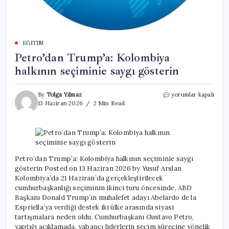
EĞITIM
Petro’dan Trump’a: Kolombiya
halkının seçiminie saygı gösterin
Petro’dan
By
Tolga Yılmaz
yorumlar kapalı
Trump’a:
13 Haziran 2026
2 Min Read
Kolombiya
halkının
seçiminie
saygı
gösterin
için
Petro’dan Trump’a: Kolombiya halkının seçiminie saygı
gösterin Posted on 13 Haziran 2026 by Yusuf Arslan
Kolombiya’da 21 Haziran’da gerçekleştirilecek
cumhurbaşkanlığı seçiminin ikinci turu öncesinde, ABD
Başkanı Donald Trump’ın muhalefet adayı Abelardo de la
Espriella’ya verdiği destek iki ülke arasında siyasi
tartışmalara neden oldu. Cumhurbaşkanı Gustavo Petro,
yaptığı açıklamada, yabancı liderlerin seçim sürecine yönelik