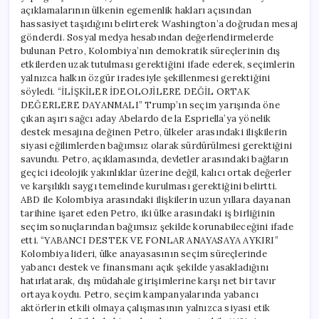
açıklamalarının ülkenin egemenlik hakları açısından
hassasiyet taşıdığını belirterek Washington’a doğrudan mesaj
gönderdi. Sosyal medya hesabından değerlendirmelerde
bulunan Petro, Kolombiya’nın demokratik süreçlerinin dış
etkilerden uzak tutulması gerektiğini ifade ederek, seçimlerin
yalnızca halkın özgür iradesiyle şekillenmesi gerektiğini
söyledi. “İLİŞKİLER İDEOLOJİLERE DEĞİL ORTAK
DEĞERLERE DAYANMALI” Trump’ın seçim yarışında öne
çıkan aşırı sağcı aday Abelardo de la Espriella’ya yönelik
destek mesajına değinen Petro, ülkeler arasındaki ilişkilerin
siyasi eğilimlerden bağımsız olarak sürdürülmesi gerektiğini
savundu. Petro, açıklamasında, devletler arasındaki bağların
geçici ideolojik yakınlıklar üzerine değil, kalıcı ortak değerler
ve karşılıklı saygı temelinde kurulması gerektiğini belirtti.
ABD ile Kolombiya arasındaki ilişkilerin uzun yıllara dayanan
tarihine işaret eden Petro, iki ülke arasındaki iş birliğinin
seçim sonuçlarından bağımsız şekilde korunabileceğini ifade
etti. “YABANCI DESTEK VE FONLAR ANAYASAYA AYKIRI”
Kolombiya lideri, ülke anayasasının seçim süreçlerinde
yabancı destek ve finansmanı açık şekilde yasakladığını
hatırlatarak, dış müdahale girişimlerine karşı net bir tavır
ortaya koydu. Petro, seçim kampanyalarında yabancı
aktörlerin etkili olmaya çalışmasının yalnızca siyasi etik