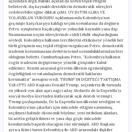
açısından değil, hukuki açıdan da sorun teşkil ettiğini
belirterek, dış kaynaklı desteklerin demokratik süreçleri
zedeleyebileceğine dikkat çekti. OY SATIN ALMA VE
YOLSUZLUK VURGUSU Açıklamasında Kolombiya’nın
geçmişte karşı karşıya kaldığı seçim sorunlarına da değinen
Petro, uyuşturucu kaçakçılığı ve yolsuzluk kaynaklı yasa dışı
finansmanın seçim süreçlerinde ciddi tehdit oluşturduğunu
söyledi. Kolombiya halkının tercihlerini etkilemeye yönelik her
türlü girişimin suç teşkil ettiğini vurgulayan Petro, demokratik
iradenin korunmasının devletin temel sorumluluklarından biri
olduğunu belirtti. Cumhurbaşkanı Petro, “Kolombiya halkının
özgür iradesini değiştirmeye yönelik girişimler kabul
edilemez. Benim anayasal görevim ülkenin egemenliğini,
özgürlüğünü ve vatandaşların demokratik haklarını
korumaktır” mesajını verdi. TRUMP’IN DESTEĞİ TARTIŞMA
YARATTI ABD Başkanı Donald Trump, seçimlerin ilk turunda
en yüksek oyu alan aşırı sağcı aday Abelardo de la Espriella’yı
sosyal medya üzerinden kutlayarak açık destek vermişti.
Trump paylaşımında, De la Espriella’nın ülkesini sevdiğini ve
Kolombiya’nın çıkarları için mücadele ettiğini savunmuş,
seçilmesi halinde ekonomik büyüme, yeni istihdam alanları,
ticaretin geliştirilmesi ve yasa dışı göçle mücadele
konularında başarılı olacağını öne sürmüştü. ABD Başkanı
ayrıca ikinci turun Kolombiya ile ABD arasındaki ilişkiler