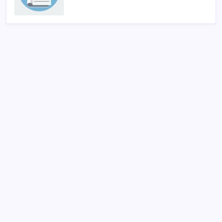
SON YAZILAR
Ömer Günel’in avukatlarından suç duyurusu:
‘Soruşturmanın gizliliği ihlal edildi’
Güneş’in en net görüntüsü yakalandı, sır perdesi
nihayet aralandı
Kapadokya’da dededen toruna uzanan hikâye: 136
kovanla bal markası kurdu
Vergi ve SGK borçlarında yapılandırma fırsatı: Son