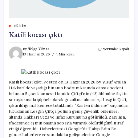
EĞITIM
Katili kocası çıktı
Katili
By
Tolga Yılmaz
yorumlar kapalı
kocası
13 Haziran 2026
1 Min Read
çıktı
için
Katili kocası çıktı Posted on 13 Haziran 2026 by Yusuf Arslan
Hakkari’de yaşadığı binanın bodrum katında cansız bedeni
bulunan 5 çocuk annesi Hamide Çiftçi’nin (43) ölümüne ilişkin
soruşturmada şüpheli olarak gözaltına alınan eşi Lezgin Çitfi,
çıkarıldığı mahkemece tutuklandı. “Kasten öldürme” suçundan
tutuklanan Lezgin Çiftçi, polisin geniş güvenlik önlemleri
altında Hakkari Ceza ve İnfaz Kurumu’na götürüldü. Zanlının,
ifadesinde eşinin başına sopayla vurarak öldürdüğünü itiraf
ettiği öğrenildi. Haberlerimizi Google’da Takip Edin En
güncel haberlere ve son dakika gelişmelerine Google