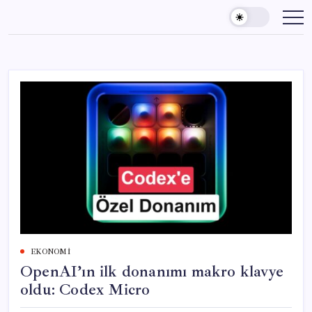
Skip
to
content
EKONOMI
OpenAI’ın ilk donanımı makro klavye
oldu: Codex Micro