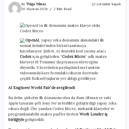
OpenAI’ın
By
Tolga Yılmaz
yorumlar kapalı
ilk
30 Haziran 2026
2 Min Read
donanımı
makro
klavye
oldu:
Codex
Micro
OpenAI
, yapay zeka donanımı alanındaki ilk
için
somut ürünlerinden birini tanıtmaya
hazırlanıyor. Şirket, AI destekli kod yazma aracı
Codex
için geliştirilen “
Codex Micro
” adlı makro
klavyeyi 15 Temmuz’da piyasaya süreceğini
duyurdu. X üzerinden paylaşılan kısa tanıtım
videosunda kare formdaki cihazın üzerinde
çeşitli fiziksel tuşların yer aldığı görülüyor.
AI Engineer World Fair’de sergilendi
Bu ürün, şirketin ilk donanımı olsa da Sam Altman ve eski
Apple tasarım şefi Jony Ive’ın birlikte geliştirdiği yapay zeka
cihazı değil. Öte yandan Codex Micro, mekanik klavyeler ve
programlanabilir makro pad’ler üreten
Work Louder iş
birliğiyle
geliştirildi.