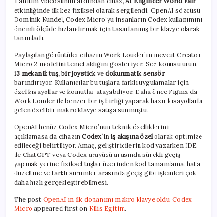
Tanıtım videosunun ardından cihaz,
AI Engineer World Fair
etkinliğinde ilk kez fiziksel olarak sergilendi. OpenAI sözcüsü
Dominik Kundel, Codex Micro’yu insanların Codex kullanımını
önemli ölçüde hızlandırmak için tasarlanmış bir klavye olarak
tanımladı.
Paylaşılan görüntüler cihazın Work Louder’ın mevcut Creator
Micro 2 modelini temel aldığını gösteriyor. Söz konusu ürün,
13 mekanik tuş, bir joystick
ve
dokunmatik sensör
barındırıyor. Kullanıcılar bu tuşlara farklı uygulamalar için
özel kısayollar ve komutlar atayabiliyor. Daha önce Figma da
Work Louder ile benzer bir iş birliği yaparak hazır kısayollarla
gelen özel bir makro klavye satışa sunmuştu.
OpenAI henüz Codex Micro’nun teknik özelliklerini
açıklamasa da cihazın
Codex’in iş akışına özel
olarak optimize
edileceği belirtiliyor. Amaç, geliştiricilerin kod yazarken IDE
ile ChatGPT veya Codex arayüzü arasında sürekli geçiş
yapmak yerine fiziksel tuşlar üzerinden kod tamamlama, hata
düzeltme ve farklı sürümler arasında geçiş gibi işlemleri çok
daha hızlı gerçekleştirebilmesi.
The post
OpenAI’ın ilk donanımı makro klavye oldu: Codex
Micro
appeared first on
Kilis Egitim
.