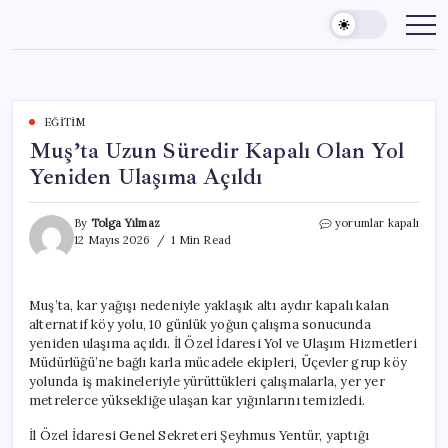
Skip
to
content
EĞITIM
Muş’ta Uzun Süredir Kapalı Olan Yol
Yeniden Ulaşıma Açıldı
Muş’ta
By
Tolga Yılmaz
yorumlar kapalı
Uzun
12 Mayıs 2026
1 Min Read
Süredir
Kapalı
Olan
Muş’ta, kar yağışı nedeniyle yaklaşık altı aydır kapalı kalan
Yol
alternatif köy yolu, 10 günlük yoğun çalışma sonucunda
Yeniden
Ulaşıma
yeniden ulaşıma açıldı. İl Özel İdaresi Yol ve Ulaşım Hizmetleri
Açıldı
Müdürlüğü’ne bağlı karla mücadele ekipleri, Üçevler grup köy
için
yolunda iş makineleriyle yürüttükleri çalışmalarla, yer yer
metrelerce yüksekliğe ulaşan kar yığınlarını temizledi.
İl Özel İdaresi Genel Sekreteri Şeyhmus Yentür, yaptığı