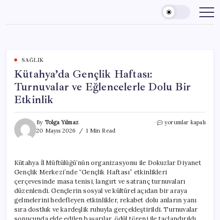
Skip
to
content
SAĞLIK
Kütahya’da Gençlik Haftası:
Turnuvalar ve Eğlencelerle Dolu Bir
Etkinlik
Kütahya’da
By
Tolga Yılmaz
yorumlar kapalı
Gençlik
20 Mayıs 2026
1 Min Read
Haftası:
Turnuvalar
ve
Kütahya İl Müftülüğü’nün organizasyonu ile Dokuzlar Diyanet
Eğlencelerle
Gençlik Merkezi’nde “Gençlik Haftası” etkinlikleri
Dolu
Bir
çerçevesinde masa tenisi, langırt ve satranç turnuvaları
Etkinlik
düzenlendi. Gençlerin sosyal ve kültürel açıdan bir araya
için
gelmelerini hedefleyen etkinlikler, rekabet dolu anların yanı
sıra dostluk ve kardeşlik ruhuyla gerçekleştirildi. Turnuvalar
sonucunda elde edilen başarılar, ödül töreni ile taçlandırıldı.