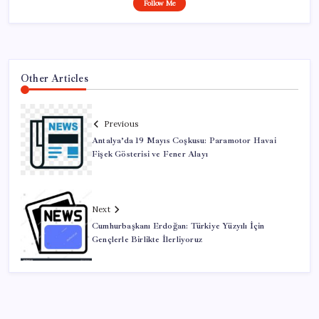
Follow Me
Other Articles
Previous
Antalya’da 19 Mayıs Coşkusu: Paramotor Havai
Fişek Gösterisi ve Fener Alayı
Next
Cumhurbaşkanı Erdoğan: Türkiye Yüzyılı İçin
Gençlerle Birlikte İlerliyoruz