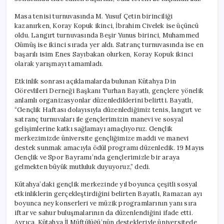
Masa tenisi turnuvasında M. Yusuf Çetin birinciliği
kazanırken, Koray Kopuk ikinci, İbrahim Civelek ise üçüncü
oldu. Langırt turnuvasında Beşir Yunus birinci, Muhammed
Gümüş ise ikinci sırada yer aldı. Satranç turnuvasında ise en
başarılı isim Enes Sayıbakan olurken, Koray Kopuk ikinci
olarak yarışmayı tamamladı.
Etkinlik sonrası açıklamalarda bulunan Kütahya Din
Görevlileri Derneği Başkanı Turhan Bayatlı, gençlere yönelik
anlamlı organizasyonlar düzenlediklerini belirtti. Bayatlı,
“Gençlik Haftası dolayısıyla düzenlediğimiz tenis, langırt ve
satranç turnuvaları ile gençlerimizin manevi ve sosyal
gelişimlerine katkı sağlamayı amaçlıyoruz. Gençlik
merkezimizde üniversite gençliğimize maddi ve manevi
destek sunmak amacıyla ödül programı düzenledik. 19 Mayıs
Gençlik ve Spor Bayramı’nda gençlerimizle bir araya
gelmekten büyük mutluluk duyuyoruz,” dedi.
Kütahya’daki gençlik merkezinde yıl boyunca çeşitli sosyal
etkinliklerin gerçekleştirdiğini belirten Bayatlı, Ramazan ayı
boyunca ney konserleri ve müzik programlarının yanı sıra
iftar ve sahur buluşmalarının da düzenlendiğini ifade etti.
Ayrıca, Kütahya İl Müftülüğü’nün destekleriyle üniversitede