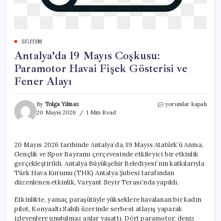
EĞITIM
Antalya’da 19 Mayıs Coşkusu:
Paramotor Havai Fişek Gösterisi ve
Fener Alayı
Antalya’da
By
Tolga Yılmaz
yorumlar kapalı
19
20 Mayıs 2026
1 Min Read
Mayıs
Coşkusu:
Paramotor
20 Mayıs 2026 tarihinde Antalya’da, 19 Mayıs Atatürk’ü Anma,
Havai
Gençlik ve Spor Bayramı çerçevesinde etkileyici bir etkinlik
Fişek
Gösterisi
gerçekleştirildi. Antalya Büyükşehir Belediyesi’nin katkılarıyla
ve
Türk Hava Kurumu (THK) Antalya Şubesi tarafından
Fener
düzenlenen etkinlik, Varyant Seyir Terası’nda yapıldı.
Alayı
için
Etkinlikte, yamaç paraşütüyle yükseklere havalanan bir kadın
pilot, Konyaaltı Sahili üzerinde serbest atlayış yaparak
izleyenlere unutulmaz anlar yaşattı. Dört paramotor, deniz