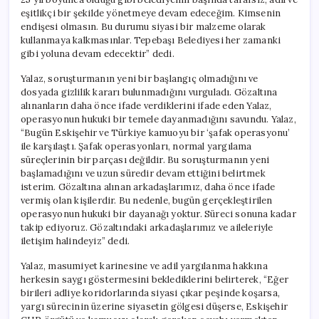
eşitlikçi bir şekilde yönetmeye devam edeceğim. Kimsenin
endişesi olmasın. Bu durumu siyasi bir malzeme olarak
kullanmaya kalkmasınlar. Tepebaşı Belediyesi her zamanki
gibi yoluna devam edecektir” dedi.
Yalaz, soruşturmanın yeni bir başlangıç olmadığını ve
dosyada gizlilik kararı bulunmadığını vurguladı. Gözaltına
alınanların daha önce ifade verdiklerini ifade eden Yalaz,
operasyonun hukuki bir temele dayanmadığını savundu. Yalaz,
“Bugün Eskişehir ve Türkiye kamuoyu bir ‘şafak operasyonu’
ile karşılaştı. Şafak operasyonları, normal yargılama
süreçlerinin bir parçası değildir. Bu soruşturmanın yeni
başlamadığını ve uzun süredir devam ettiğini belirtmek
isterim. Gözaltına alınan arkadaşlarımız, daha önce ifade
vermiş olan kişilerdir. Bu nedenle, bugün gerçekleştirilen
operasyonun hukuki bir dayanağı yoktur. Süreci sonuna kadar
takip ediyoruz. Gözaltındaki arkadaşlarımız ve aileleriyle
iletişim halindeyiz” dedi.
Yalaz, masumiyet karinesine ve adil yargılanma hakkına
herkesin saygı göstermesini beklediklerini belirterek, “Eğer
birileri adliye koridorlarında siyasi çıkar peşinde koşarsa,
yargı sürecinin üzerine siyasetin gölgesi düşerse, Eskişehir