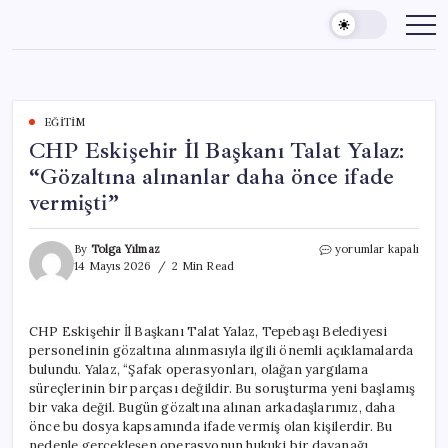
Skip
to
content
EĞITIM
CHP Eskişehir İl Başkanı Talat Yalaz:
“Gözaltına alınanlar daha önce ifade
vermişti”
CHP
By
Tolga Yılmaz
yorumlar kapalı
Eskişehir
14 Mayıs 2026
2 Min Read
İl
Başkanı
Talat
CHP Eskişehir İl Başkanı Talat Yalaz, Tepebaşı Belediyesi
Yalaz:
personelinin gözaltına alınmasıyla ilgili önemli açıklamalarda
“Gözaltına
alınanlar
bulundu. Yalaz, “Şafak operasyonları, olağan yargılama
daha
süreçlerinin bir parçası değildir. Bu soruşturma yeni başlamış
önce
bir vaka değil. Bugün gözaltına alınan arkadaşlarımız, daha
ifade
önce bu dosya kapsamında ifade vermiş olan kişilerdir. Bu
vermişti”
nedenle gerçekleşen operasyonun hukuki bir dayanağı