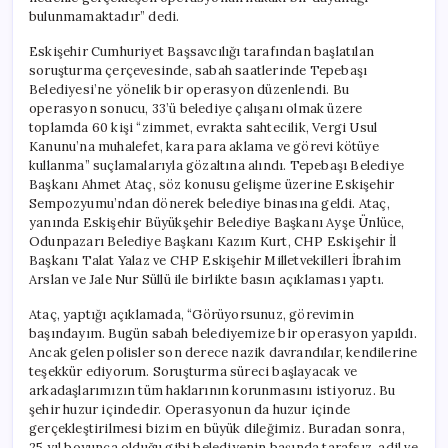
için
bulunmamaktadır” dedi.
Eskişehir Cumhuriyet Başsavcılığı tarafından başlatılan
soruşturma çerçevesinde, sabah saatlerinde Tepebaşı
Belediyesi’ne yönelik bir operasyon düzenlendi. Bu
operasyon sonucu, 33’ü belediye çalışanı olmak üzere
toplamda 60 kişi “zimmet, evrakta sahtecilik, Vergi Usul
Kanunu’na muhalefet, kara para aklama ve görevi kötüye
kullanma” suçlamalarıyla gözaltına alındı. Tepebaşı Belediye
Başkanı Ahmet Ataç, söz konusu gelişme üzerine Eskişehir
Sempozyumu’ndan dönerek belediye binasına geldi. Ataç,
yanında Eskişehir Büyükşehir Belediye Başkanı Ayşe Ünlüce,
Odunpazarı Belediye Başkanı Kazım Kurt, CHP Eskişehir İl
Başkanı Talat Yalaz ve CHP Eskişehir Milletvekilleri İbrahim
Arslan ve Jale Nur Süllü ile birlikte basın açıklaması yaptı.
Ataç, yaptığı açıklamada, “Görüyorsunuz, görevimin
başındayım. Bugün sabah belediyemize bir operasyon yapıldı.
Ancak gelen polisler son derece nazik davrandılar, kendilerine
teşekkür ediyorum. Soruşturma süreci başlayacak ve
arkadaşlarımızın tüm haklarının korunmasını istiyoruz. Bu
şehir huzur içindedir. Operasyonun da huzur içinde
gerçekleştirilmesi bizim en büyük dileğimiz. Buradan sonra,
25 yıl boyunca olduğu gibi belediyenin başında tarafsız, adil ve