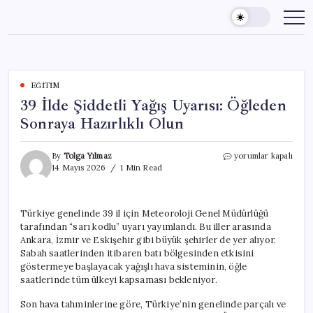
Skip
to
content
EĞITIM
39 İlde Şiddetli Yağış Uyarısı: Öğleden
Sonraya Hazırlıklı Olun
39
By
Tolga Yılmaz
yorumlar kapalı
İlde
14 Mayıs 2026
1 Min Read
Şiddetli
Yağış
Uyarısı:
Türkiye genelinde 39 il için Meteoroloji Genel Müdürlüğü
Öğleden
tarafından “sarı kodlu” uyarı yayımlandı. Bu iller arasında
Sonraya
Hazırlıklı
Ankara, İzmir ve Eskişehir gibi büyük şehirler de yer alıyor.
Olun
Sabah saatlerinden itibaren batı bölgesinden etkisini
için
göstermeye başlayacak yağışlı hava sisteminin, öğle
saatlerinde tüm ülkeyi kapsaması bekleniyor.
Son hava tahminlerine göre, Türkiye’nin genelinde parçalı ve