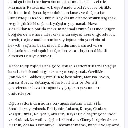
oldukça bulutlu bir hava durumu hakim olacak. Özellikle
Marmara, Karadeniz ve Doğu Anadolu bölgeleri ile birlikte
Akdeniz’in doğusu, İç Anadolu’nun kuzey ve doğusu ile
Güneydoğu Anadolu’nun kuzey kesimlerinde aralıklı sağanak
ve gök gürültülü sağanak yağışlar yaşanacak. Hava
sıcaklıklarının batıda mevsim normallerinin üzerinde, diğer
bölgelerde ise normaller civarında seyretmesi öngörülüyor.
Ancak, Doğu Anadolu’nun kuzeydoğusunda yerel olarak
kuvvetli yağışlar bekleniyor. Bu durumun ani sel ve su
baskınlarına yol açabileceğinden, vatandaşların dikkatli
olmaları tavsiye ediliyor.
Meteoroloji raporlarına göre, sabah saatleri itibarıyla yağışlı
hava batıda kendini göstermeye başlayacak. Özellikle
Çanakkale, Balıkesir, İzmir’in iç kesimleri, Manisa, Aydın,
Bursa, Bilecik, Kütahya, Afyonkarahisar ve Denizli
çevrelerinde kuvvetli sağanak yağışların yaşanması
öngörülüyor.
Öğle saatlerinden sonra bu yağışlı sistemin etkisi İç
Anadolu’ya yayılacak. Eskişehir, Ankara, Konya, Çankırı,
Yozgat, Sivas, Nevşehir, Aksaray, Kayseri ve Niğde genelinde
yerel olarak kuvvetli yağışlar bekleniyor. Güney bölgelerde ise
Mersin, Adana, Osmaniye, Kahramanmaraş, Burdur ve Isparta