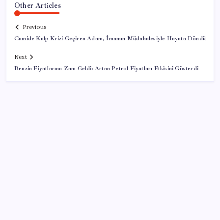
Other Articles
Previous
Camide Kalp Krizi Geçiren Adam, İmamın Müdahalesiyle Hayata Döndü
Next
Benzin Fiyatlarına Zam Geldi: Artan Petrol Fiyatları Etkisini Gösterdi
SON YAZILAR
AKP’den açıklama geldi: ‘Çerçeve yasa’nın ayrıntıları
ne zaman kamuoyuyla paylaşılacak?