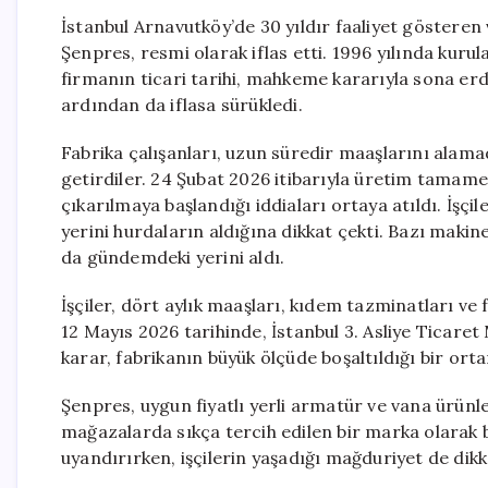
İstanbul Arnavutköy’de 30 yıldır faaliyet gösteren
Şenpres, resmi olarak iflas etti. 1996 yılında kuru
firmanın ticari tarihi, mahkeme kararıyla sona erd
ardından da iflasa sürükledi.
Fabrika çalışanları, uzun süredir maaşlarını alamad
getirdiler. 24 Şubat 2026 itibarıyla üretim tamame
çıkarılmaya başlandığı iddiaları ortaya atıldı. İşçil
yerini hurdaların aldığına dikkat çekti. Bazı makine
da gündemdeki yerini aldı.
İşçiler, dört aylık maaşları, kıdem tazminatları ve
12 Mayıs 2026 tarihinde, İstanbul 3. Asliye Ticaret
karar, fabrikanın büyük ölçüde boşaltıldığı bir ort
Şenpres, uygun fiyatlı yerli armatür ve vana ürünl
mağazalarda sıkça tercih edilen bir marka olarak b
uyandırırken, işçilerin yaşadığı mağduriyet de dikk