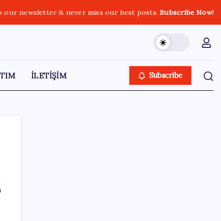
o our newsletter & never miss our best posts.
Subscribe Now!
TIM
İLETİŞİM
Subscribe
SON YAZILAR
ı
Ömer Günel’in avukatlarından suç duyurusu:
‘Soruşturmanın gizliliği ihlal edildi’