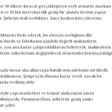
Şenpres
 ve 56 ülkeye ihracat gerçekleştiren yerli armatür markası
Firması
lan ve 10 bin metrekarelik geniş bir alanda üretim yapan
İflas
i. Şirketin mali zorlukları, önce konkordato sürecine,
Etti:
56
Ülkeye
ıklarını ifade ederek, bu sürecin zorluğunu dile
İhracat
n durdu ve fabrikanın içindeki değerli makinelerin
Yapan
er, son ana kadar çalıştırıldıklarını belirterek, makinelerin
Markanın
Sonu
lerin etiketlerinin değiştirilerek denetimlerden kaçırıldığ
için
 fazla mesai alacakları için hukuki mücadelesini sürdürdü.
 Mahkemesi, Şenpres’in iflasına karar verdi. Ancak bu
amda verilmiş oldu.
eriyle yapı marketleri ve tesisat malzemesi satan
iliniyordu. Firmanın iflası, sektörde geniş yankı
at çekti.