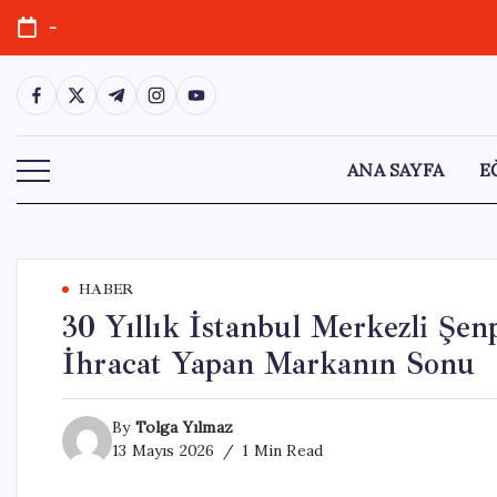
Skip
-
to
content
https://www.facebook.com/
https://twitter.com/
https://t.me/
https://www.instagram.com/
https://youtube.com/
ANA SAYFA
E
HABER
30 Yıllık İstanbul Merkezli Şenp
İhracat Yapan Markanın Sonu
By
Tolga Yılmaz
13 Mayıs 2026
1 Min Read