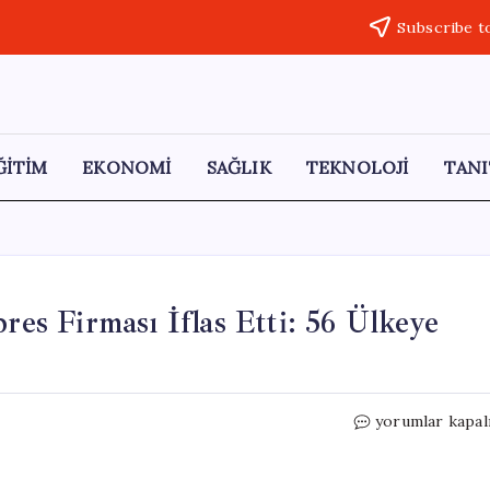
Subscribe t
ĞİTİM
EKONOMİ
SAĞLIK
TEKNOLOJİ
TANI
res Firması İflas Etti: 56 Ülkeye
30
yorumlar kapal
Yıllık
İstanbul
Merkezli