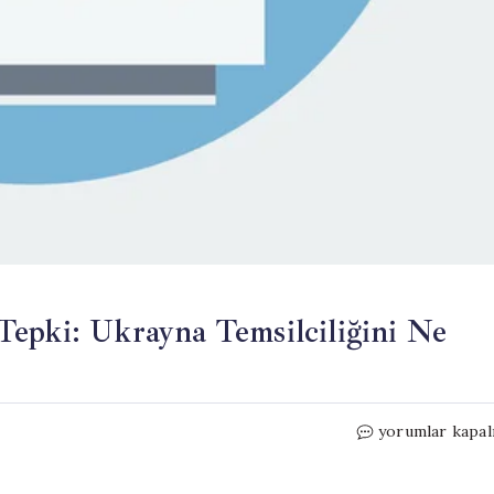
Tepki: Ukrayna Temsilciliğini Ne
Zaharova’dan
yorumlar kapal
Romanya’ya
Sert