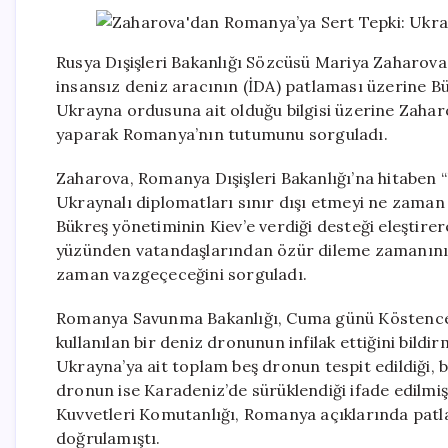
Rusya Dışişleri Bakanlığı Sözcüsü Mariya Zaharov
insansız deniz aracının (İDA) patlaması üzerine Bük
Ukrayna ordusuna ait olduğu bilgisi üzerine Zaha
yaparak Romanya’nın tutumunu sorguladı.
Zaharova, Romanya Dışişleri Bakanlığı’na hitaben 
Ukraynalı diplomatları sınır dışı etmeyi ne zaman 
Bükreş yönetiminin Kiev’e verdiği desteği eleştir
yüzünden vatandaşlarından özür dileme zamanının 
zaman vazgeçeceğini sorguladı.
Romanya Savunma Bakanlığı, Cuma günü Köstence 
kullanılan bir deniz dronunun infilak ettiğini bildi
Ukrayna’ya ait toplam beş dronun tespit edildiği, b
dronun ise Karadeniz’de sürüklendiği ifade edilmi
Kuvvetleri Komutanlığı, Romanya açıklarında patla
doğrulamıştı.