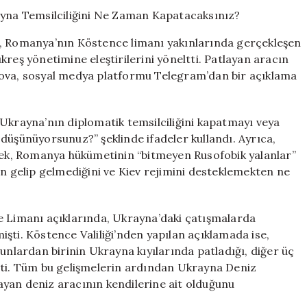
Tepki:
Ukrayna
Temsilciliğini
a, Romanya’nın Köstence limanı yakınlarında gerçekleşen
Ne
reş yönetimine eleştirilerini yöneltti. Patlayan aracın
Zaman
rova, sosyal medya platformu Telegram’dan bir açıklama
Kapatacaksınız
için
“Ukrayna’nın diplomatik temsilciliğini kapatmayı veya
düşünüyorsunuz?” şeklinde ifadeler kullandı. Ayrıca,
erek, Romanya hükümetinin “bitmeyen Rusofobik yalanlar”
gelip gelmediğini ve Kiev rejimini desteklemekten ne
Limanı açıklarında, Ukrayna’daki çatışmalarda
rmişti. Köstence Valiliği’nden yapılan açıklamada ise,
unlardan birinin Ukrayna kıyılarında patladığı, diğer üç
şti. Tüm bu gelişmelerin ardından Ukrayna Deniz
yan deniz aracının kendilerine ait olduğunu