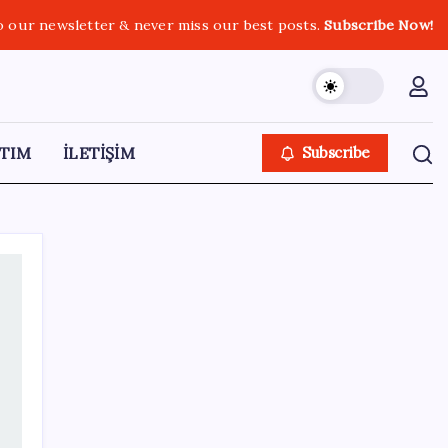
o our newsletter & never miss our best posts.
Subscribe Now!
TIM
İLETİŞİM
Subscribe
SON YAZILAR
AKP’den açıklama geldi: ‘Çerçeve yasa’nın
ayrıntıları ne zaman kamuoyuyla