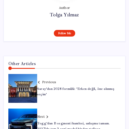
Author
Tolga Yılmaz
Follow Me
Other Articles
Previous
Saray’dan 2028 formülü: ‘Erken değil, öne alınmış
seçim’
Next
Togg’dan B segmenti hamlesi, anlaşma tamam.
2027’de tam 3 yeni model birden geliyor