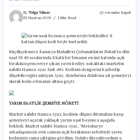
Yarım
By
Tolga Yılmaz
yorumlar kapalı
saat
25 Haziran 2026
1 Min Read
boyunca
şemsiyeyle
beklediler:
8.
kattan
düşen
Küçükçekmece Kanarya Mahallesi Çobanaldatan Sokak’ta dün
kedi
saat 19.40 sıralarında 8 katlı bir binanın en üst katında açık
böyle
bırakılan pencereye çıkan yavru kediyi, sokaktaki marketin
kurtarıldı
sahibi Hamza Ayaz fark etti. Kedinin dengesini kaybedip
için
düşebileceğini anlayan Ayaz, dondurma dolabına ait şemsiyeyi
alarak hızlıca binanın altına geçti.
YARIM SAATLİK ŞEMSİYE NÖBETİ
Market sahibi Hamza Ayaz, kedinin düşme ihtimaline karşı
şemsiyeyi açarak yaklaşık yarım saat boyunca aşağıda
bekledi. Market sahibi Hamza Ayaz, “Motokurye
arkadaşımızın evin camını açık bırakması sebebiyle yavru
kedisinin cama çıktığını gördüm. Dolabı düzenliyordum o