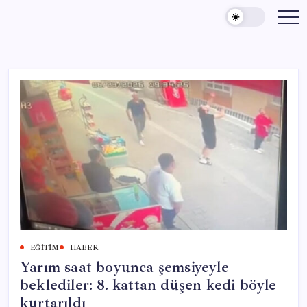
Skip
to
content
EĞITIM
HABER
Yarım saat boyunca şemsiyeyle
beklediler: 8. kattan düşen kedi böyle
kurtarıldı