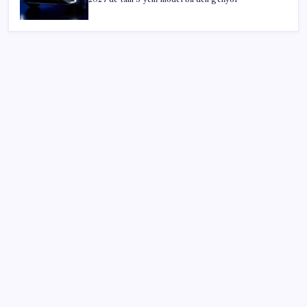
SON YAZILAR
AKP’den açıklama geldi: ‘Çerçeve yasa’nın ayrıntıları
ne zaman kamuoyuyla paylaşılacak?
154 Tomahawk füzesi taşıyabilen denizaltı için yolun
sonu göründü
Açık Radyo, RTÜK’ün lisans iptali kararını AYM’ye
taşıdı
İzmir Gazeteciler Cemiyeti 80. yaşını dayanışma ve