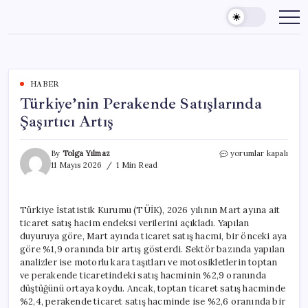
Skip
to
content
HABER
Türkiye’nin Perakende Satışlarında
Şaşırtıcı Artış
Türkiye’nin
By
Tolga Yılmaz
yorumlar kapalı
Perakende
11 Mayıs 2026
1 Min Read
Satışlarında
Şaşırtıcı
Artış
Türkiye İstatistik Kurumu (TÜİK), 2026 yılının Mart ayına ait
için
ticaret satış hacim endeksi verilerini açıkladı. Yapılan
duyuruya göre, Mart ayında ticaret satış hacmi, bir önceki aya
göre %1,9 oranında bir artış gösterdi. Sektör bazında yapılan
analizler ise motorlu kara taşıtları ve motosikletlerin toptan
ve perakende ticaretindeki satış hacminin %2,9 oranında
düştüğünü ortaya koydu. Ancak, toptan ticaret satış hacminde
%2,4, perakende ticaret satış hacminde ise %2,6 oranında bir