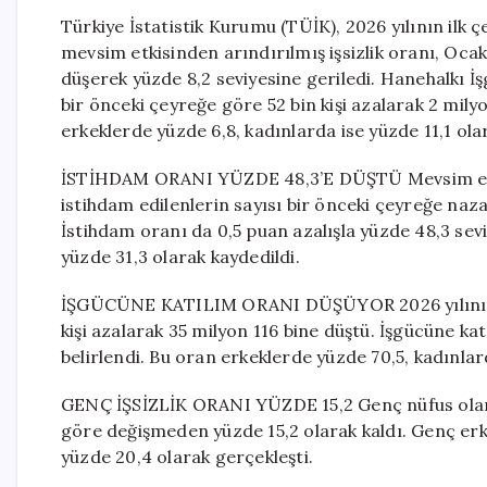
Türkiye İstatistik Kurumu (TÜİK), 2026 yılının ilk çe
mevsim etkisinden arındırılmış işsizlik oranı, Oc
düşerek yüzde 8,2 seviyesine geriledi. Hanehalkı İş
bir önceki çeyreğe göre 52 bin kişi azalarak 2 mily
erkeklerde yüzde 6,8, kadınlarda ise yüzde 11,1 olar
İSTİHDAM ORANI YÜZDE 48,3’E DÜŞTÜ Mevsim etkisin
istihdam edilenlerin sayısı bir önceki çeyreğe nazar
İstihdam oranı da 0,5 puan azalışla yüzde 48,3 sevi
yüzde 31,3 olarak kaydedildi.
İŞGÜCÜNE KATILIM ORANI DÜŞÜYOR 2026 yılının il
kişi azalarak 35 milyon 116 bine düştü. İşgücüne k
belirlendi. Bu oran erkeklerde yüzde 70,5, kadınlar
GENÇ İŞSİZLİK ORANI YÜZDE 15,2 Genç nüfus olan 1
göre değişmeden yüzde 15,2 olarak kaldı. Genç erke
yüzde 20,4 olarak gerçekleşti.