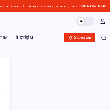
o our newsletter & never miss our best posts.
Subscribe Now!
TIM
İLETİŞİM
Subscribe
SON YAZILAR
ı
Ömer Günel’in avukatlarından suç duyurusu:
‘Soruşturmanın gizliliği ihlal edildi’