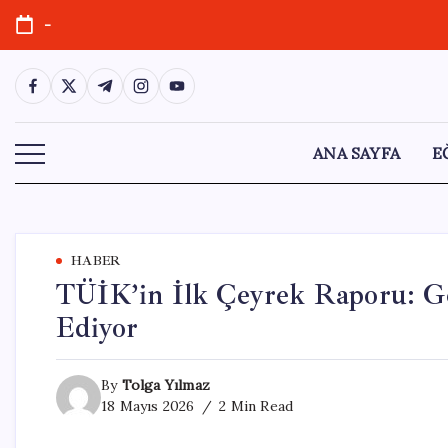
Skip
-
to
content
https://www.facebook.com/
https://twitter.com/
https://t.me/
https://www.instagram.com/
https://youtube.com/
ANA SAYFA
E
HABER
TÜİK’in İlk Çeyrek Raporu: Gen
Ediyor
By
Tolga Yılmaz
18 Mayıs 2026
2 Min Read