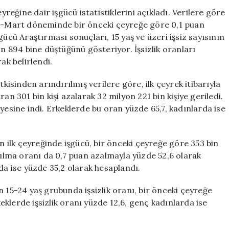
Geniş
yreğine dair işgücü istatistiklerini açıkladı. Verilere göre
Tanımlı
ak-Mart döneminde bir önceki çeyreğe göre 0,1 puan
İşsizlikte
gücü Araştırması sonuçları, 15 yaş ve üzeri işsiz sayısının
Artış
on 894 bine düştüğünü gösteriyor. İşsizlik oranları
Devam
ak belirlendi.
Ediyor
için
den arındırılmış verilere göre, ilk çeyrek itibarıyla
an 301 bin kişi azalarak 32 milyon 221 bin kişiye geriledi.
yesine indi. Erkeklerde bu oran yüzde 65,7, kadınlarda ise
k çeyreğinde işgücü, bir önceki çeyreğe göre 353 bin
atılma oranı da 0,7 puan azalmayla yüzde 52,6 olarak
da ise yüzde 35,2 olarak hesaplandı.
5-24 yaş grubunda işsizlik oranı, bir önceki çeyreğe
klerde işsizlik oranı yüzde 12,6, genç kadınlarda ise