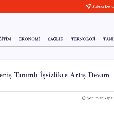
Subscribe t
ĞİTİM
EKONOMİ
SAĞLIK
TEKNOLOJİ
TANI
iş Tanımlı İşsizlikte Artış Devam
TÜİK’in
yorumlar kapal
İlk
Çeyrek
Raporu: