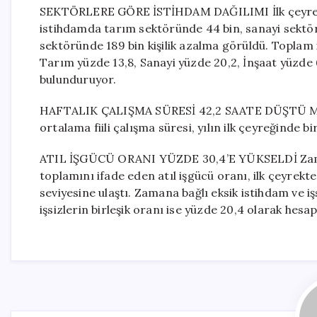
SEKTÖRLERE GÖRE İSTİHDAM DAĞILIMI İlk çeyrek v
istihdamda tarım sektöründe 44 bin, sanayi sektör
sektöründe 189 bin kişilik azalma görüldü. Toplam i
Tarım yüzde 13,8, Sanayi yüzde 20,2, İnşaat yüzde 
bulunduruyor.
HAFTALIK ÇALIŞMA SÜRESİ 42,2 SAATE DÜŞTÜ Mevsi
ortalama fiili çalışma süresi, yılın ilk çeyreğinde 
ATIL İŞGÜCÜ ORANI YÜZDE 30,4’E YÜKSELDİ Zamana 
toplamını ifade eden atıl işgücü oranı, ilk çeyrek
seviyesine ulaştı. Zamana bağlı eksik istihdam ve iş
işsizlerin birleşik oranı ise yüzde 20,4 olarak hesap