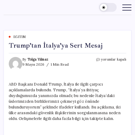
Skip
to
content
EĞITIM
Trump’tan İtalya’ya Sert Mesaj
Trump’tan
By
Tolga Yılmaz
yorumlar kapalı
İtalya’ya
9 Mayıs 2026
1 Min Read
Sert
Mesaj
için
ABD Başkanı Donald Trump, İtalya ile ilgili çarpıcı
açıklamalarda bulundu. Trump, “İtalya’ya ihtiyaç
duyduğumuzda yanımızda olmadı; bu nedenle İtalya’daki
üslerimizden birliklerimizi çekmeyi göz önünde
bulunduruyorum” şeklinde ifadeler kullandı. Bu açıklama, iki
ülke arasındaki güvenlik ilişkilerinin sorgulanmasına neden
oldu. Gelişmelerle ilgili daha fazla bilgi için takipte kalın.