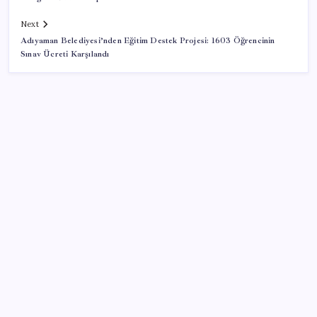
Next
Adıyaman Belediyesi’nden Eğitim Destek Projesi: 1603 Öğrencinin
Sınav Ücreti Karşılandı
SON YAZILAR
Ömer Günel’in avukatlarından suç duyurusu:
‘Soruşturmanın gizliliği ihlal edildi’
Güneş’in en net görüntüsü yakalandı, sır perdesi
nihayet aralandı
Kapadokya’da dededen toruna uzanan hikâye: 136