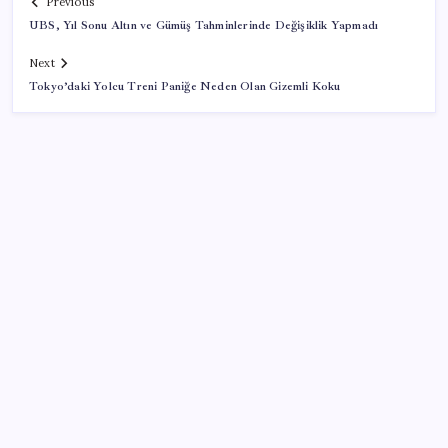
Previous
UBS, Yıl Sonu Altın ve Gümüş Tahminlerinde Değişiklik Yapmadı
Next
Tokyo’daki Yolcu Treni Paniğe Neden Olan Gizemli Koku
SON YAZILAR
Ömer Günel’in avukatlarından suç duyurusu:
‘Soruşturmanın gizliliği ihlal edildi’
Güneş’in en net görüntüsü yakalandı, sır perdesi
nihayet aralandı