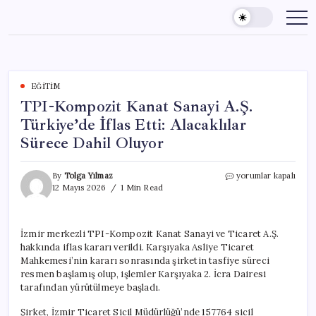
Skip
to
content
EĞITIM
TPI-Kompozit Kanat Sanayi A.Ş.
Türkiye’de İflas Etti: Alacaklılar
Sürece Dahil Oluyor
TPI-
By
Tolga Yılmaz
yorumlar kapalı
Kompozit
12 Mayıs 2026
1 Min Read
Kanat
Sanayi
A.Ş.
İzmir merkezli TPI-Kompozit Kanat Sanayi ve Ticaret A.Ş.
Türkiye’de
hakkında iflas kararı verildi. Karşıyaka Asliye Ticaret
İflas
Etti:
Mahkemesi’nin kararı sonrasında şirketin tasfiye süreci
Alacaklılar
resmen başlamış olup, işlemler Karşıyaka 2. İcra Dairesi
Sürece
tarafından yürütülmeye başladı.
Dahil
Oluyor
Şirket, İzmir Ticaret Sicil Müdürlüğü’nde 157764 sicil