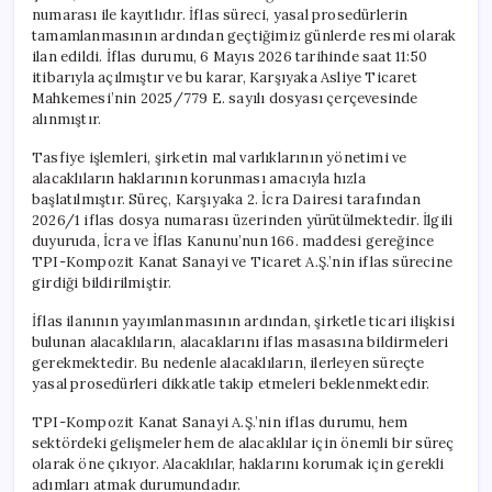
için
numarası ile kayıtlıdır. İflas süreci, yasal prosedürlerin
tamamlanmasının ardından geçtiğimiz günlerde resmi olarak
ilan edildi. İflas durumu, 6 Mayıs 2026 tarihinde saat 11:50
itibarıyla açılmıştır ve bu karar, Karşıyaka Asliye Ticaret
Mahkemesi’nin 2025/779 E. sayılı dosyası çerçevesinde
alınmıştır.
Tasfiye işlemleri, şirketin mal varlıklarının yönetimi ve
alacaklıların haklarının korunması amacıyla hızla
başlatılmıştır. Süreç, Karşıyaka 2. İcra Dairesi tarafından
2026/1 iflas dosya numarası üzerinden yürütülmektedir. İlgili
duyuruda, İcra ve İflas Kanunu’nun 166. maddesi gereğince
TPI-Kompozit Kanat Sanayi ve Ticaret A.Ş.’nin iflas sürecine
girdiği bildirilmiştir.
İflas ilanının yayımlanmasının ardından, şirketle ticari ilişkisi
bulunan alacaklıların, alacaklarını iflas masasına bildirmeleri
gerekmektedir. Bu nedenle alacaklıların, ilerleyen süreçte
yasal prosedürleri dikkatle takip etmeleri beklenmektedir.
TPI-Kompozit Kanat Sanayi A.Ş.’nin iflas durumu, hem
sektördeki gelişmeler hem de alacaklılar için önemli bir süreç
olarak öne çıkıyor. Alacaklılar, haklarını korumak için gerekli
adımları atmak durumundadır.