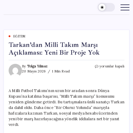
Skip
to
content
EĞITIM
Tarkan’dan Milli Takım Marşı
Açıklaması: Yeni Bir Proje Yok
Tarkan’dan
By
Tolga Yılmaz
yorumlar kapalı
Milli
20 Mayıs 2026
1 Min Read
Takım
Marşı
Açıklaması:
A Milli Futbol Takımı’nın uzun bir aradan sonra Dünya
Yeni
Kupası’na katılma başarısı, “Milli Takım marşı” konusunu
Bir
Proje
yeniden gündeme getirdi. Bu tartışmalara ünlü sanatçı Tarkan
Yok
da dahil oldu. Daha önce “Bir Oluruz Yolunda” marşıyla
için
hafızalara kazınan Tarkan, sosyal medya hesabı üzerinden
yeni bir marş hazırlayacağına yönelik iddialara net bir yanıt
verdi.