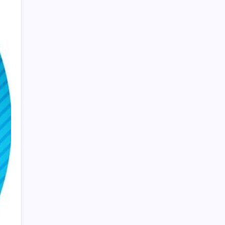
paylaşılacak?
154 Tomahawk füzesi taşıyabilen denizaltı
için yolun sonu göründü
Açık Radyo, RTÜK’ün lisans iptali kararını
AYM’ye taşıdı
İzmir Gazeteciler Cemiyeti 80. yaşını
dayanışma ve ödüllerle kutladı
Nasuh Mahruki’nin tutukluluk itirazı
reddedildi: Söylemediği sözden tutuklandı
İran Hürmüz önerisini açıkladı: Başka hiçbir
formülü kabul etmeyeceğiz. Savaşa hazırız
TMO’dan kritik karar: Buğdayda ihracat
yasağı 16 ay sonra kaldırıldı
İran’dan müzakere açıklaması
Eskişehir’de parkta korkunç olay! 14
yaşındaki Ebrar elektrik akımına kapıldı