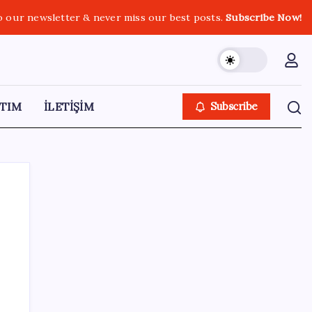
o our newsletter & never miss our best posts.
Subscribe Now!
TIM
İLETİŞİM
Subscribe
SON YAZILAR
AKP’den açıklama geldi: ‘Çerçeve yasa’nın
ayrıntıları ne zaman kamuoyuyla