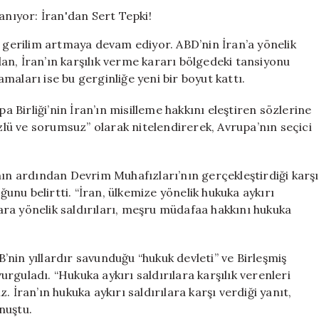
Arasında
Gerginlik
Tırmanıyor:
i gerilim artmaya devam ediyor. ABD’nin İran’a yönelik
İran’dan
n, İran’ın karşılık verme kararı bölgedeki tansiyonu
Sert
lamaları ise bu gerginliğe yeni bir boyut kattı.
Tepki!
için
pa Birliği’nin İran’ın misilleme hakkını eleştiren sözlerine
üzlü ve sorumsuz” olarak nitelendirerek, Avrupa’nın seçici
nın ardından Devrim Muhafızları’nın gerçekleştirdiği karşı
nu belirtti. “İran, ülkemize yönelik hukuka aykırı
klara yönelik saldırıları, meşru müdafaa hakkını hukuka
AB’nin yıllardır savunduğu “hukuk devleti” ve Birleşmiş
vurguladı. “Hukuka aykırı saldırılara karşılık verenleri
 İran’ın hukuka aykırı saldırılara karşı verdiği yanıt,
nuştu.