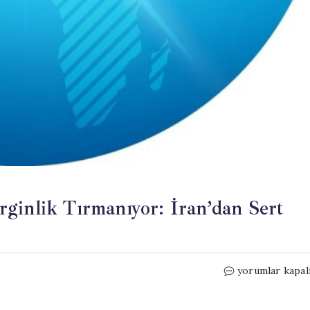
ginlik Tırmanıyor: İran’dan Sert
Tahran
yorumlar kapal
ve
Brüksel