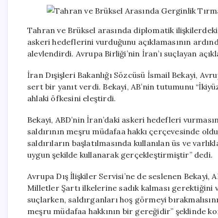
Tahran ve Brüksel arasında diplomatik ilişkilerdek
askeri hedeflerini vurduğunu açıklamasının ardında
alevlendirdi. Avrupa Birliği’nin İran’ı suçlayan açık
İran Dışişleri Bakanlığı Sözcüsü İsmail Bekayi, Avru
sert bir yanıt verdi. Bekayi, AB’nin tutumunu “İkiy
ahlaki öfkesini eleştirdi.
Bekayi, ABD’nin İran’daki askeri hedefleri vurması
saldırının meşru müdafaa hakkı çerçevesinde olduğu
saldırıların başlatılmasında kullanılan üs ve varlı
uygun şekilde kullanarak gerçekleştirmiştir” dedi.
Avrupa Dış İlişkiler Servisi’ne de seslenen Bekayi, 
Milletler Şartı ilkelerine sadık kalması gerektiğini 
suçlarken, saldırganları hoş görmeyi bırakmalısınız.
meşru müdafaa hakkının bir gereğidir” şeklinde ko