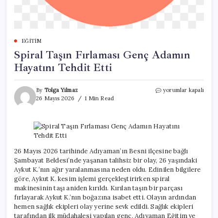
EĞITIM
Spiral Taşın Fırlaması Genç Adamın
Hayatını Tehdit Etti
Spiral
By
Tolga Yılmaz
yorumlar kapalı
Taşın
26 Mayıs 2026
1 Min Read
Fırlaması
Genç
Adamın
Hayatını
Tehdit
Etti
26 Mayıs 2026 tarihinde Adıyaman’ın Besni ilçesine bağlı
için
Şambayat Beldesi’nde yaşanan talihsiz bir olay, 26 yaşındaki
Aykut K.’nın ağır yaralanmasına neden oldu. Edinilen bilgilere
göre, Aykut K. kesim işlemi gerçekleştirirken spiral
makinesinin taşı aniden kırıldı. Kırılan taşın bir parçası
fırlayarak Aykut K.’nın boğazına isabet etti. Olayın ardından
hemen sağlık ekipleri olay yerine sevk edildi. Sağlık ekipleri
tarafından ilk müdahalesi yapılan genç, Adıyaman Eğitim ve