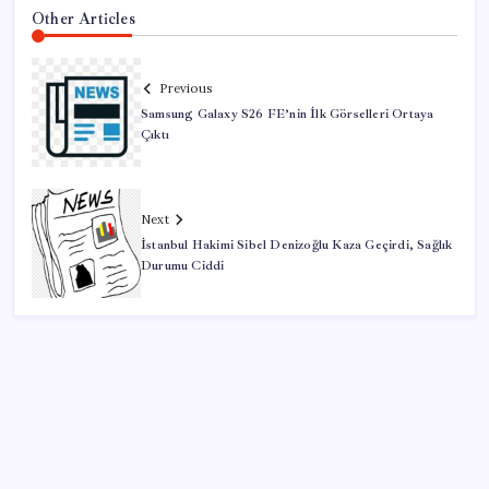
Other Articles
Previous
Samsung Galaxy S26 FE’nin İlk Görselleri Ortaya
Çıktı
Next
İstanbul Hakimi Sibel Denizoğlu Kaza Geçirdi, Sağlık
Durumu Ciddi