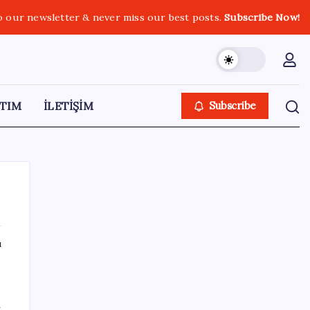
o our newsletter & never miss our best posts.
Subscribe Now!
TIM
İLETİŞİM
Subscribe
ı
SON YAZILAR
Ömer Günel’in avukatlarından suç duyurusu:
a
‘Soruşturmanın gizliliği ihlal edildi’