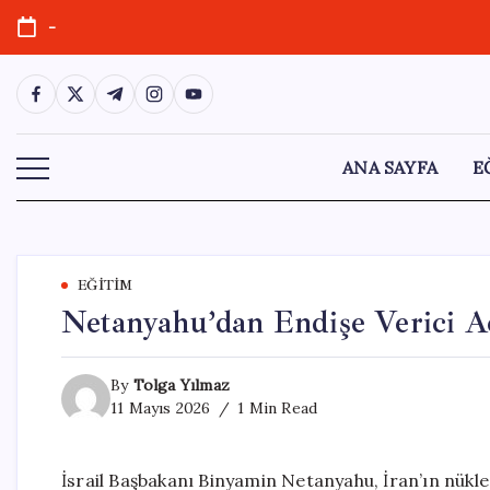
Skip
-
to
content
https://www.facebook.com/
https://twitter.com/
https://t.me/
https://www.instagram.com/
https://youtube.com/
ANA SAYFA
E
EĞITIM
Netanyahu’dan Endişe Verici A
By
Tolga Yılmaz
11 Mayıs 2026
1 Min Read
İsrail Başbakanı Binyamin Netanyahu, İran’ın nükle