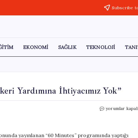
Subscribe t
ĞİTİM
EKONOMİ
SAĞLIK
TEKNOLOJİ
TANI
eri Yardımına İhtiyacımız Yok”
Netanyahu:
yorumlar kapal
“Artık
ABD’nin
Askeri
Yardımına
zyonunda yayınlanan “60 Minutes” programında yaptığı