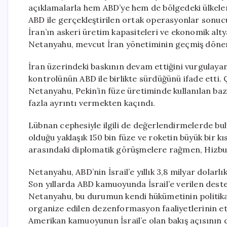
açıklamalarla hem ABD’ye hem de bölgedeki ülkele
ABD ile gerçekleştirilen ortak operasyonlar sonucu
İran’ın askeri üretim kapasiteleri ve ekonomik altya
Netanyahu, mevcut İran yönetiminin geçmiş döneml
İran üzerindeki baskının devam ettiğini vurgulaya
kontrolünün ABD ile birlikte sürdüğünü ifade etti. 
Netanyahu, Pekin’in füze üretiminde kullanılan baz
fazla ayrıntı vermekten kaçındı.
Lübnan cephesiyle ilgili de değerlendirmelerde bu
olduğu yaklaşık 150 bin füze ve roketin büyük bir kı
arasındaki diplomatik görüşmelere rağmen, Hizbull
Netanyahu, ABD’nin İsrail’e yıllık 3,8 milyar dolarl
Son yıllarda ABD kamuoyunda İsrail’e verilen dest
Netanyahu, bu durumun kendi hükümetinin politikal
organize edilen dezenformasyon faaliyetlerinin etki
Amerikan kamuoyunun İsrail’e olan bakış açısının d