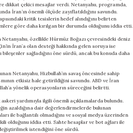
İhtiyacımız
re dikkat çekici mesajlar verdi. Netanyahu, programda,
Yok”
nda İran’ın önemli ölçüde zayıflatıldığını savundu.
için
pısındaki kritik tesislerin hedef alındığını belirten
ere göre daha kırılgan bir durumda olduğunu iddia etti.
n Netanyahu, özellikle Hürmüz Boğazı çevresindeki deniz
Çin’in İran’a olan desteği hakkında gelen soruya ise
ı bileşenler sağladığını öne sürdü, ancak bu konuda daha
lunan Netanyahu, Hizbullah’ın savaş öncesinde sahip
smının etkisiz hale getirildiğini savundu. ABD ve İran
ah’a yönelik operasyonların süreceğini belirtti.
ık askeri yardımıyla ilgili önemli açıklamalarda bulundu.
eğin azaldığına dair değerlendirmelerde bulunan
arı ile bağlantılı olmadığını ve sosyal medya üzerinden
li olduğunu iddia etti. Sahte hesaplar ve bot ağları ile
eğiştirilmek istendiğini öne sürdü.