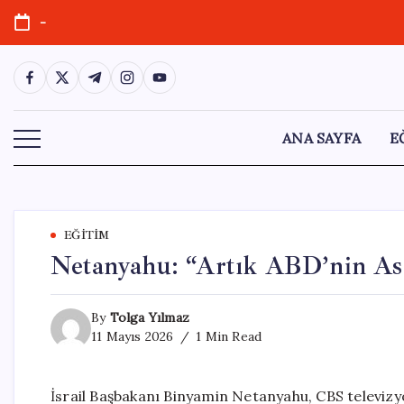
Skip
-
to
content
https://www.facebook.com/
https://twitter.com/
https://t.me/
https://www.instagram.com/
https://youtube.com/
ANA SAYFA
E
EĞITIM
Netanyahu: “Artık ABD’nin Ask
By
Tolga Yılmaz
11 Mayıs 2026
1 Min Read
İsrail Başbakanı Binyamin Netanyahu, CBS televi