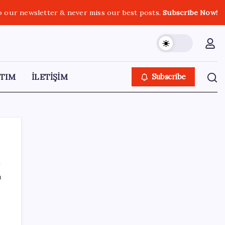
o our newsletter & never miss our best posts.
Subscribe Now!
TIM
İLETİŞİM
Subscribe
ı
SON YAZILAR
Güneş’in en net görüntüsü yakalandı, sır
perdesi nihayet aralandı