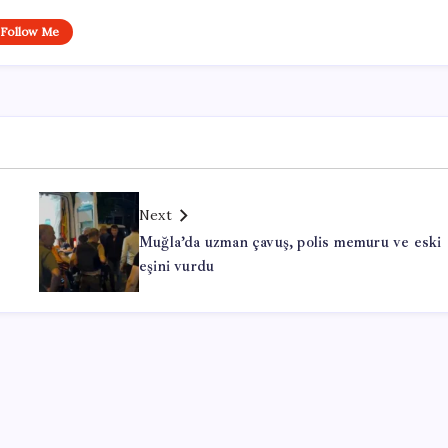
Follow Me
Next
Muğla’da uzman çavuş, polis memuru ve eski
eşini vurdu