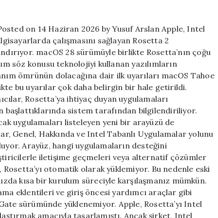
için
Rosetta
Dönemi
osted on 14 Haziran 2026 by Yusuf Arslan Apple, Intel
Kapanıyor
bilgisayarlarda çalışmasını sağlayan Rosetta 2
için
landırıyor. macOS 28 sürümüyle birlikte Rosetta’nın çoğu
rum söz konusu teknolojiyi kullanan yazılımların
llanım ömrünün dolacağına dair ilk uyarıları macOS Tahoe
te bu uyarılar çok daha belirgin bir hale getirildi.
cılar, Rosetta’ya ihtiyaç duyan uygulamaları
 başlattıklarında sistem tarafından bilgilendiriliyor.
k uygulamaları listeleyen yeni bir arayüzü de
rlar, Genel, Hakkında ve Intel Tabanlı Uygulamalar yolunu
luyor. Arayüz, hangi uygulamaların desteğini
tiricilerle iletişime geçmeleri veya alternatif çözümler
Rosetta’yı otomatik olarak yüklemiyor. Bu nedenle eski
ınızda kısa bir kurulum süreciyle karşılaşmanız mümkün.
ma eklentileri ve giriş öncesi yardımcı araçlar gibi
Gate sürümünde yüklenemiyor. Apple, Rosetta’yı Intel
laştırmak amacıyla tasarlamıştı. Ancak şirket, Intel