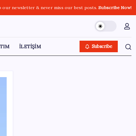
o our newsletter & never miss our best posts.
Subscribe Now!
TIM
İLETİŞİM
Subscribe
SON YAZILAR
AKP’den açıklama geldi: ‘Çerçeve yasa’nın
ayrıntıları ne zaman kamuoyuyla