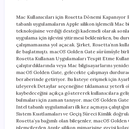
Mac Kullanıcıları için Rosetta Dönemi Kapanıyor P
tabanlı uygulamaların Apple silikon işlemcili Mac 
teknolojisine verdiği desteği kademeli olarak son
uygulama için işlevini yitirmesi beklenirken, bu du
çalışmamasına yol açacak. Şirket, Rosetta’nın ku
ile başlatmıştı. macOS Golden Gate sürümüyle birlik
Rosetta Kullanan Uygulamaları Tespit Etme Kullanı
çalıştırdıklarında veya Mac bilgisayarlarını yeniden
macOS Golden Gate, gelecekte çalışmayı durduraca
beraberinde getiriyor. Bu listeye erişmek için Aya
izleyerek Detaylar seçeneğine tıklamanız yeterli o
kaybedeceğini açıkça göstererek kullanıcılara geliş
bulmaları için zaman tanıyor. macOS Golden Gate, 
Intel tabanlı uygulamaları ilk kez açmaya çalıştığ
Sistem Kısıtlamaları ve Geçiş Süreci Kimlik doğrula
Rosetta’ya bağımlı olan bileşenler, macOS Golden 
işlemcilerden Apple silikon mimarisine geçişi kolay