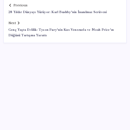
Previous
28 Yıldır Dünyayı Yürüyor: Karl Bushby’nin İnanılmaz Serüveni
Next
Genç Yaşta Evlilik: Tyson Fury’nin Kızı Venezuela ve Noah Price’ın
Düğünü Tartışma Yarattı
SON YAZILAR
Ömer Günel’in avukatlarından suç duyurusu:
‘Soruşturmanın gizliliği ihlal edildi’
Güneş’in en net görüntüsü yakalandı, sır perdesi