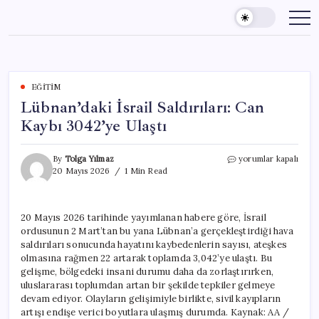
Skip
to
content
EĞITIM
Lübnan’daki İsrail Saldırıları: Can
Kaybı 3042’ye Ulaştı
Lübnan’daki
By
Tolga Yılmaz
yorumlar kapalı
İsrail
20 Mayıs 2026
1 Min Read
Saldırıları:
Can
Kaybı
20 Mayıs 2026 tarihinde yayımlanan habere göre, İsrail
3042’ye
ordusunun 2 Mart’tan bu yana Lübnan’a gerçekleştirdiği hava
Ulaştı
için
saldırıları sonucunda hayatını kaybedenlerin sayısı, ateşkes
olmasına rağmen 22 artarak toplamda 3,042’ye ulaştı. Bu
gelişme, bölgedeki insani durumu daha da zorlaştırırken,
uluslararası toplumdan artan bir şekilde tepkiler gelmeye
devam ediyor. Olayların gelişimiyle birlikte, sivil kayıpların
artışı endişe verici boyutlara ulaşmış durumda. Kaynak: AA /