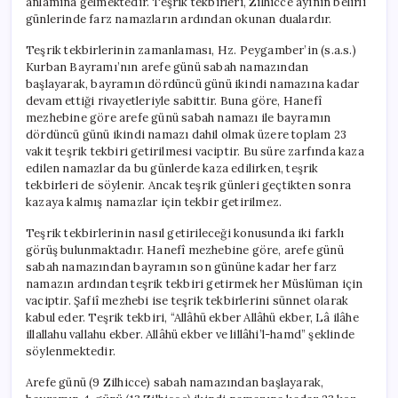
anlamına gelmektedir. Teşrik tekbirleri, Zilhicce ayının belirli
günlerinde farz namazların ardından okunan dualardır.
Teşrik tekbirlerinin zamanlaması, Hz. Peygamber’in (s.a.s.)
Kurban Bayramı’nın arefe günü sabah namazından
başlayarak, bayramın dördüncü günü ikindi namazına kadar
devam ettiği rivayetleriyle sabittir. Buna göre, Hanefî
mezhebine göre arefe günü sabah namazı ile bayramın
dördüncü günü ikindi namazı dahil olmak üzere toplam 23
vakit teşrik tekbiri getirilmesi vaciptir. Bu süre zarfında kaza
edilen namazlar da bu günlerde kaza edilirken, teşrik
tekbirleri de söylenir. Ancak teşrik günleri geçtikten sonra
kazaya kalmış namazlar için tekbir getirilmez.
Teşrik tekbirlerinin nasıl getirileceği konusunda iki farklı
görüş bulunmaktadır. Hanefî mezhebine göre, arefe günü
sabah namazından bayramın son gününe kadar her farz
namazın ardından teşrik tekbiri getirmek her Müslüman için
vaciptir. Şafiî mezhebi ise teşrik tekbirlerini sünnet olarak
kabul eder. Teşrik tekbiri, “Allâhü ekber Allâhü ekber, Lâ ilâhe
illallahu vallahu ekber. Allâhü ekber ve lillâhi’l-hamd” şeklinde
söylenmektedir.
Arefe günü (9 Zilhicce) sabah namazından başlayarak,