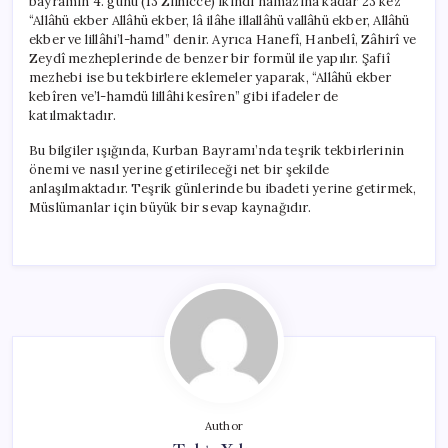
bayramın 4. günü (13 Zilhicce) ikindi namazına kadar 23 kez
“Allâhü ekber Allâhü ekber, lâ ilâhe illallâhü vallâhü ekber, Allâhü
ekber ve lillâhi’l-hamd” denir. Ayrıca Hanefî, Hanbelî, Zâhirî ve
Zeydî mezheplerinde de benzer bir formül ile yapılır. Şafiî
mezhebi ise bu tekbirlere eklemeler yaparak, “Allâhü ekber
kebîren ve’l-hamdü lillâhi kesîren” gibi ifadeler de
katılmaktadır.
Bu bilgiler ışığında, Kurban Bayramı’nda teşrik tekbirlerinin
önemi ve nasıl yerine getirileceği net bir şekilde
anlaşılmaktadır. Teşrik günlerinde bu ibadeti yerine getirmek,
Müslümanlar için büyük bir sevap kaynağıdır.
Author