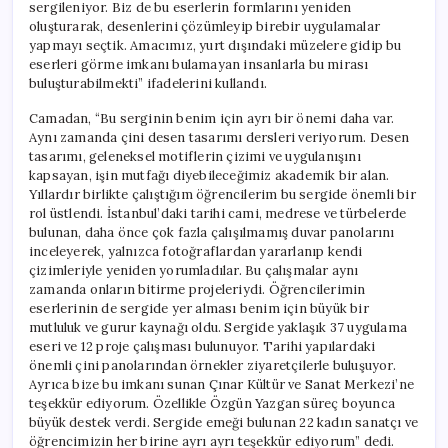
sergileniyor. Biz de bu eserlerin formlarını yeniden
oluşturarak, desenlerini çözümleyip birebir uygulamalar
yapmayı seçtik. Amacımız, yurt dışındaki müzelere gidip bu
eserleri görme imkanı bulamayan insanlarla bu mirası
buluşturabilmekti” ifadelerini kullandı.
Camadan, “Bu serginin benim için ayrı bir önemi daha var.
Aynı zamanda çini desen tasarımı dersleri veriyorum. Desen
tasarımı, geleneksel motiflerin çizimi ve uygulanışını
kapsayan, işin mutfağı diyebileceğimiz akademik bir alan.
Yıllardır birlikte çalıştığım öğrencilerim bu sergide önemli bir
rol üstlendi. İstanbul’daki tarihi cami, medrese ve türbelerde
bulunan, daha önce çok fazla çalışılmamış duvar panolarını
inceleyerek, yalnızca fotoğraflardan yararlanıp kendi
çizimleriyle yeniden yorumladılar. Bu çalışmalar aynı
zamanda onların bitirme projeleriydi. Öğrencilerimin
eserlerinin de sergide yer alması benim için büyük bir
mutluluk ve gurur kaynağı oldu. Sergide yaklaşık 37 uygulama
eseri ve 12 proje çalışması bulunuyor. Tarihi yapılardaki
önemli çini panolarından örnekler ziyaretçilerle buluşuyor.
Ayrıca bize bu imkanı sunan Çınar Kültür ve Sanat Merkezi’ne
teşekkür ediyorum. Özellikle Özgün Yazgan süreç boyunca
büyük destek verdi. Sergide emeği bulunan 22 kadın sanatçı ve
öğrencimizin her birine ayrı ayrı teşekkür ediyorum” dedi.