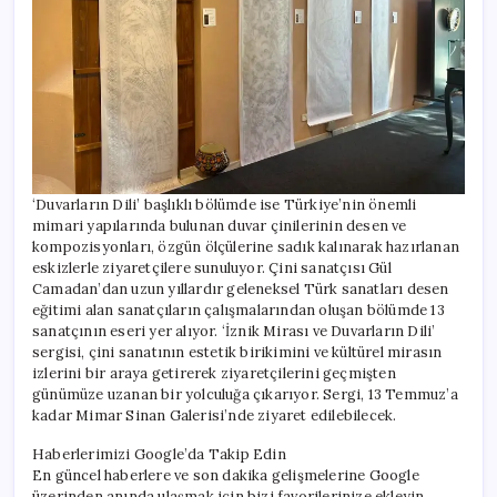
‘Duvarların Dili’ başlıklı bölümde ise Türkiye’nin önemli
mimari yapılarında bulunan duvar çinilerinin desen ve
kompozisyonları, özgün ölçülerine sadık kalınarak hazırlanan
eskizlerle ziyaretçilere sunuluyor. Çini sanatçısı Gül
Camadan’dan uzun yıllardır geleneksel Türk sanatları desen
eğitimi alan sanatçıların çalışmalarından oluşan bölümde 13
sanatçının eseri yer alıyor. ‘İznik Mirası ve Duvarların Dili’
sergisi, çini sanatının estetik birikimini ve kültürel mirasın
izlerini bir araya getirerek ziyaretçilerini geçmişten
günümüze uzanan bir yolculuğa çıkarıyor. Sergi, 13 Temmuz’a
kadar Mimar Sinan Galerisi’nde ziyaret edilebilecek.
Haberlerimizi Google’da Takip Edin
En güncel haberlere ve son dakika gelişmelerine Google
üzerinden anında ulaşmak için bizi favorilerinize ekleyin.