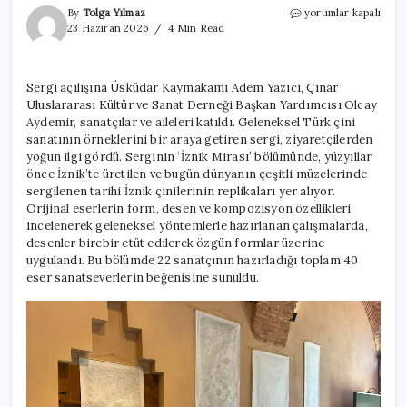
‘İznik
By
Tolga Yılmaz
yorumlar kapalı
Mirası
23 Haziran 2026
4 Min Read
ve
Duvarların
Dili’
Sergi açılışına Üsküdar Kaymakamı Adem Yazıcı, Çınar
sergisi
Uluslararası Kültür ve Sanat Derneği Başkan Yardımcısı Olcay
Üsküdar’da
açıldı
Aydemir, sanatçılar ve aileleri katıldı. Geleneksel Türk çini
için
sanatının örneklerini bir araya getiren sergi, ziyaretçilerden
yoğun ilgi gördü. Serginin ‘İznik Mirası’ bölümünde, yüzyıllar
önce İznik’te üretilen ve bugün dünyanın çeşitli müzelerinde
sergilenen tarihi İznik çinilerinin replikaları yer alıyor.
Orijinal eserlerin form, desen ve kompozisyon özellikleri
incelenerek geleneksel yöntemlerle hazırlanan çalışmalarda,
desenler birebir etüt edilerek özgün formlar üzerine
uygulandı. Bu bölümde 22 sanatçının hazırladığı toplam 40
eser sanatseverlerin beğenisine sunuldu.