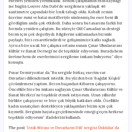
eserleri yeniden yorumladık. Benim çalışmamın esin kaynağı
ise bugün Louvre Abu Dabi’de sergilenen yaklaşık 40
santimetre çapındaki bir İznik tabağı oldu. Kobalt zemin
üzerine rumi ve hatai motifleriyle süslenmiş bu eser beni ilk
gördüğüm anda çok etkiledi. Daha sonra bu tasarımı farklı bir
formda yeniden çalıştım. Bu süreçte Gül Camadan’ın desteği
bizim için çok değerliydi. Bilgilerini saklamadan bizimle
paylaştı, bizi cesaretlendirdi ve gelişimimize katkı sağladı.
Ayrıca bize sıcak bir çalışma ortamı sunan Çınar Uluslararası
Kültür ve Sanat Derneği’ne de teşekkür ediyorum. Burada hem
üretme hem de eserlerimizi sergileme imkanı buluyoruz” diye
konuştu.
Pınar Demiryontar da “Bu sergide birkaç eserim var.
Duvarları dillendirmek istedik. Bu yüzden ben ‘Bağdat Köşkü’
çözümlemesi yaptım. Sezon başından itibaren çalışıyoruz.
Öncelikle bize bu imkanı sağlayan Çınar Uluslararası Kültür ve
Sanat Merkezi’ne teşekkür etmek istiyorum. Uzun yıllardır
birlikte çalışıyoruz ve bize çok büyük katkıları oldu. Özellikle
kadın sanatçıları destekleyen yaklaşımları bizim için çok
kıymetli. Serginin hayata geçirilmesinde emeği geçen herkese
teşekkür ediyorum” ifadelerini kullandı.
The post
‘İznik Mirası ve Duvarların Dili’ sergisi Üsküdar’da