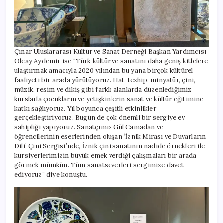
Çınar Uluslararası Kültür ve Sanat Derneği Başkan Yardımcısı
Olcay Aydemir ise “Türk kültür ve sanatını daha geniş kitlelere
ulaştırmak amacıyla 2020 yılından bu yana birçok kültürel
faaliyeti bir arada yürütüyoruz. Hat, tezhip, minyatür, çini,
müzik, resim ve dikiş gibi farklı alanlarda düzenlediğimiz
kurslarla çocukların ve yetişkinlerin sanat ve kültür eğitimine
katkı sağlıyoruz. Yıl boyunca çeşitli etkinlikler
gerçekleştiriyoruz. Bugün de çok önemli bir sergiye ev
sahipliği yapıyoruz. Sanatçımız Gül Camadan ve
öğrencilerinin eserlerinden oluşan ‘İznik Mirası ve Duvarların
Dili’ Çini Sergisi’nde, İznik çini sanatının nadide örnekleri ile
kursiyerlerimizin büyük emek verdiği çalışmaları bir arada
görmek mümkün. Tüm sanatseverleri sergimize davet
ediyoruz” diye konuştu.