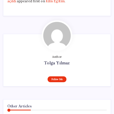
açıldı
appeared first on
Kilis Egitim
.
Author
Tolga Yılmaz
Follow Me
Other Articles