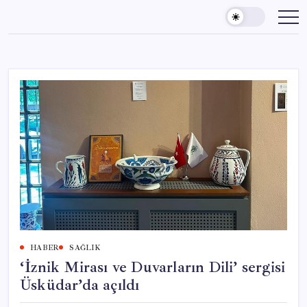
Skip
to
content
HABER
SAĞLIK
‘İznik Mirası ve Duvarların Dili’ sergisi
Üsküdar’da açıldı