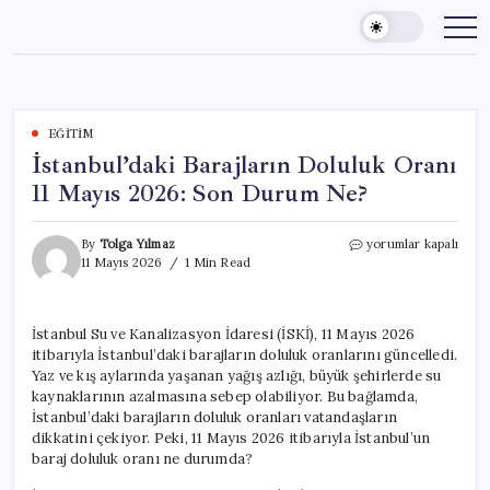
Skip
to
content
EĞITIM
İstanbul’daki Barajların Doluluk Oranı
11 Mayıs 2026: Son Durum Ne?
İstanbul’daki
By
Tolga Yılmaz
yorumlar kapalı
Barajların
11 Mayıs 2026
1 Min Read
Doluluk
Oranı
11
İstanbul Su ve Kanalizasyon İdaresi (İSKİ), 11 Mayıs 2026
Mayıs
itibarıyla İstanbul’daki barajların doluluk oranlarını güncelledi.
2026:
Son
Yaz ve kış aylarında yaşanan yağış azlığı, büyük şehirlerde su
Durum
kaynaklarının azalmasına sebep olabiliyor. Bu bağlamda,
Ne?
İstanbul’daki barajların doluluk oranları vatandaşların
için
dikkatini çekiyor. Peki, 11 Mayıs 2026 itibarıyla İstanbul’un
baraj doluluk oranı ne durumda?