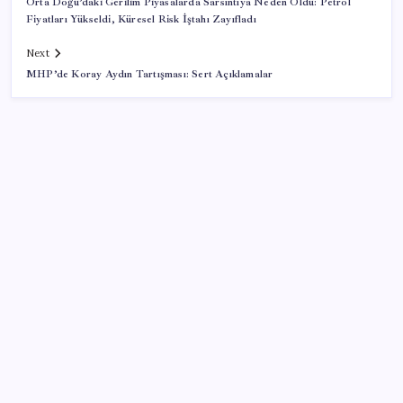
Orta Doğu’daki Gerilim Piyasalarda Sarsıntıya Neden Oldu: Petrol
Fiyatları Yükseldi, Küresel Risk İştahı Zayıfladı
Next
MHP’de Koray Aydın Tartışması: Sert Açıklamalar
SON YAZILAR
Almanya’da sanayi üretimine otomotiv desteği
AKP’den açıklama geldi: ‘Çerçeve yasa’nın ayrıntıları
ne zaman kamuoyuyla paylaşılacak?
154 Tomahawk füzesi taşıyabilen denizaltı için yolun