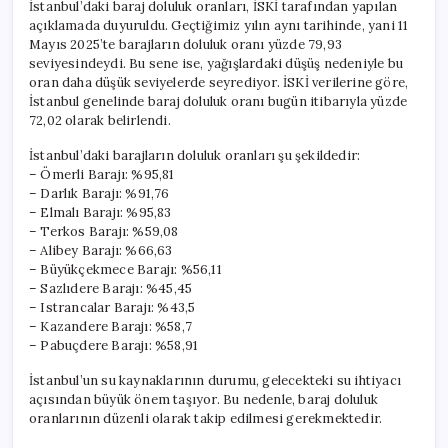
İstanbul’daki baraj doluluk oranları, İSKİ tarafından yapılan
açıklamada duyuruldu. Geçtiğimiz yılın aynı tarihinde, yani 11
Mayıs 2025’te barajların doluluk oranı yüzde 79,93
seviyesindeydi. Bu sene ise, yağışlardaki düşüş nedeniyle bu
oran daha düşük seviyelerde seyrediyor. İSKİ verilerine göre,
İstanbul genelinde baraj doluluk oranı bugün itibarıyla yüzde
72,02 olarak belirlendi.
İstanbul’daki barajların doluluk oranları şu şekildedir:
– Ömerli Barajı: %95,81
– Darlık Barajı: %91,76
– Elmalı Barajı: %95,83
– Terkos Barajı: %59,08
– Alibey Barajı: %66,63
– Büyükçekmece Barajı: %56,11
– Sazlıdere Barajı: %45,45
– Istrancalar Barajı: %43,5
– Kazandere Barajı: %58,7
– Pabuçdere Barajı: %58,91
İstanbul’un su kaynaklarının durumu, gelecekteki su ihtiyacı
açısından büyük önem taşıyor. Bu nedenle, baraj doluluk
oranlarının düzenli olarak takip edilmesi gerekmektedir.