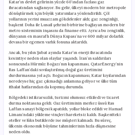
Katar’ın devlet gelirinin yüzde 60’ından fazlası gaz
ihracatından sağlanıyor. Bu gelir, ülkeyi modern bir metropole
dönüştürmek için büyük yatırımlara yönlendirildi. Çöl
yollarının yerini muazzam gökdelenler aldı; gaz zenginliği,
başkent Doha ile Lusail şehrini birbirine bağlayan modern bir
metro sisteminin inşasını da finanse etti. Ayrıca bu zenginlik,
dünyanın en masraflı Dünya Kupası’na ve 600 milyar dolarlık
devasa bir egemen varlık fonuna aktarıldı.
Ancak, bu yılın Şubat ayında Katar’ın enerji ihracatında
kesintiye neden olan olaylar yaşandı. İran’ın saldırıları
sonucunda Hürmüz Boğazı’nın kapanması, QatarEnergy’nin
Ras Laffan’daki sıvılaştırılmış doğal gaz üretimini
durdurmasına yol açtı. Boğazın kapanması, Katar kıyılarından
neredeyse hiç gaz çıkmadığı anlamına geliyor ve ülke tüm
ithalat hatlarından da kopmuş durumda.
Bölgedeki istikrarsızlık, turizmi olumsuz etkiledi ve ticaret
durma noktasına geldi. Gaz üretiminin merkez üssü Ras
Laffan sanayi bölgesi kapatıldı, yollar bloke edildi ve Hamad
Limanı’ndaki yükleme vinçleri hareketsiz kaldı. Başkentteki
oteller ve lüks butiklerde ise müşteri kalmadı. Bu süreç,
ülkenin ekonomik büyüme tahminlerinin hızla düşmesine
neden oldu.