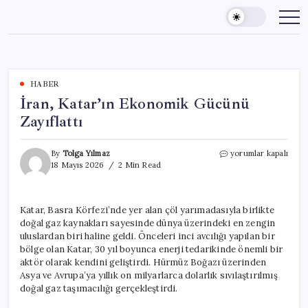
Skip
to
content
HABER
İran, Katar’ın Ekonomik Gücünü
Zayıflattı
İran,
By
Tolga Yılmaz
yorumlar kapalı
Katar’ın
18 Mayıs 2026
2 Min Read
Ekonomik
Gücünü
Zayıflattı
Katar, Basra Körfezi’nde yer alan çöl yarımadasıyla birlikte
için
doğal gaz kaynakları sayesinde dünya üzerindeki en zengin
uluslardan biri haline geldi. Önceleri inci avcılığı yapılan bir
bölge olan Katar, 30 yıl boyunca enerji tedarikinde önemli bir
aktör olarak kendini geliştirdi. Hürmüz Boğazı üzerinden
Asya ve Avrupa’ya yıllık on milyarlarca dolarlık sıvılaştırılmış
doğal gaz taşımacılığı gerçekleştirdi.