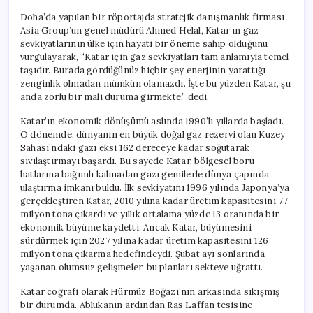
Doha’da yapılan bir röportajda stratejik danışmanlık firması
Asia Group’un genel müdürü Ahmed Helal, Katar’ın gaz
sevkiyatlarının ülke için hayati bir öneme sahip olduğunu
vurgulayarak, “Katar için gaz sevkiyatları tam anlamıyla temel
taşıdır. Burada gördüğünüz hiçbir şey enerjinin yarattığı
zenginlik olmadan mümkün olamazdı. İşte bu yüzden Katar, şu
anda zorlu bir mali duruma girmekte,” dedi.
Katar’ın ekonomik dönüşümü aslında 1990’lı yıllarda başladı.
O dönemde, dünyanın en büyük doğal gaz rezervi olan Kuzey
Sahası’ndaki gazı eksi 162 dereceye kadar soğutarak
sıvılaştırmayı başardı. Bu sayede Katar, bölgesel boru
hatlarına bağımlı kalmadan gazı gemilerle dünya çapında
ulaştırma imkanı buldu. İlk sevkiyatını 1996 yılında Japonya’ya
gerçekleştiren Katar, 2010 yılına kadar üretim kapasitesini 77
milyon tona çıkardı ve yıllık ortalama yüzde 13 oranında bir
ekonomik büyüme kaydetti. Ancak Katar, büyümesini
sürdürmek için 2027 yılına kadar üretim kapasitesini 126
milyon tona çıkarma hedefindeydi. Şubat ayı sonlarında
yaşanan olumsuz gelişmeler, bu planları sekteye uğrattı.
Katar coğrafi olarak Hürmüz Boğazı’nın arkasında sıkışmış
bir durumda. Ablukanın ardından Ras Laffan tesisine