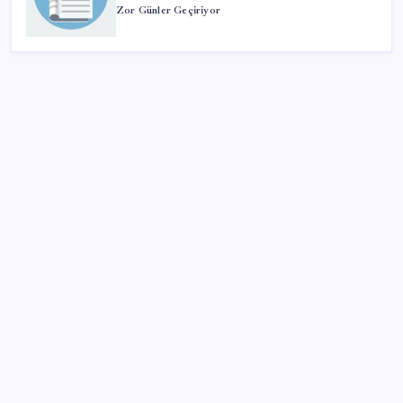
Zor Günler Geçiriyor
SON YAZILAR
Ömer Günel’in avukatlarından suç duyurusu:
‘Soruşturmanın gizliliği ihlal edildi’
Güneş’in en net görüntüsü yakalandı, sır perdesi
nihayet aralandı
Kapadokya’da dededen toruna uzanan hikâye: 136
kovanla bal markası kurdu