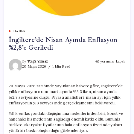
HABER
İngiltere’de Nisan Ayında Enflasyon
%2,8’e Geriledi
İngiltere’de
By
Tolga Yılmaz
yorumlar kapalı
Nisan
20 Mayıs 2026
1 Min Read
Ayında
Enflasyon
%2,8’e
20 Mayıs 2026 tarihinde yayınlanan habere göre, İngiltere’de
Geriledi
yıllık enflasyon oranı mart ayında %3,3 iken, nisan ayında
için
%2,8 seviyesine düştü. Piyasa analistleri, nisan ayı için yıllık
enflasyonun %3 seviyesinde gerçekleşmesini bekliyordu.
Yıllık enflasyondaki düşüşün ana nedenlerinden biri, konut ve
hanehalkı hizmetlerinin sağladığı önemli katkı oldu. Bununla
birlikte, akaryakıt fiyatlarının hala enflasyon üzerinde yukarı
yönlü bir baskı oluşturduğu gözlemleniyor.