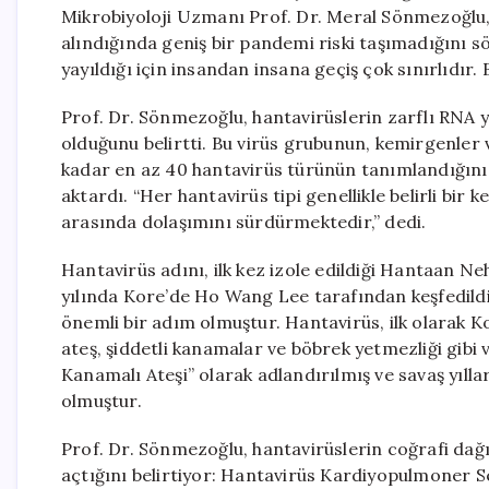
Mikrobiyoloji Uzmanı Prof. Dr. Meral Sönmezoğlu
alındığında geniş bir pandemi riski taşımadığını sö
yayıldığı için insandan insana geçiş çok sınırlıdır.
Prof. Dr. Sönmezoğlu, hantavirüslerin zarflı RNA y
olduğunu belirtti. Bu virüs grubunun, kemirgenler v
kadar en az 40 hantavirüs türünün tanımlandığını v
aktardı. “Her hantavirüs tipi genellikle belirli bir k
arasında dolaşımını sürdürmektedir,” dedi.
Hantavirüs adını, ilk kez izole edildiği Hantaan N
yılında Kore’de Ho Wang Lee tarafından keşfedildiğ
önemli bir adım olmuştur. Hantavirüs, ilk olarak K
ateş, şiddetli kanamalar ve böbrek yetmezliği gibi
Kanamalı Ateşi” olarak adlandırılmış ve savaş yıll
olmuştur.
Prof. Dr. Sönmezoğlu, hantavirüslerin coğrafi dağılı
açtığını belirtiyor: Hantavirüs Kardiyopulmoner