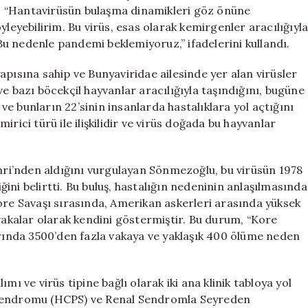
için
, “Hantavirüsün bulaşma dinamikleri göz önüne
yleyebilirim. Bu virüs, esas olarak kemirgenler aracılığıyl
 Bu nedenle pandemi beklemiyoruz,” ifadelerini kullandı.
apısına sahip ve Bunyaviridae ailesinde yer alan virüsler
e bazı böcekçil hayvanlar aracılığıyla taşındığını, bugüne
e bunların 22’sinin insanlarda hastalıklara yol açtığını
emirici türü ile ilişkilidir ve virüs doğada bu hayvanlar
ehri’nden aldığını vurgulayan Sönmezoğlu, bu virüsün 1978
ini belirtti. Bu buluş, hastalığın nedeninin anlaşılmasında
ore Savaşı sırasında, Amerikan askerleri arasında yüksek
 vakalar olarak kendini göstermiştir. Bu durum, “Kore
arında 3500’den fazla vakaya ve yaklaşık 400 ölüme neden
mı ve virüs tipine bağlı olarak iki ana klinik tabloya yol
 Sendromu (HCPS) ve Renal Sendromla Seyreden