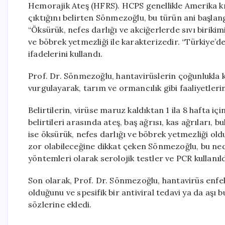
Hemorajik Ateş (HFRS). HCPS genellikle Amerika k
çıktığını belirten Sönmezoğlu, bu türün ani başlangı
“Öksürük, nefes darlığı ve akciğerlerde sıvı birikim
ve böbrek yetmezliği ile karakterizedir. “Türkiye’de 
ifadelerini kullandı.
Prof. Dr. Sönmezoğlu, hantavirüslerin çoğunlukla k
vurgulayarak, tarım ve ormancılık gibi faaliyetlerin 
Belirtilerin, virüse maruz kaldıktan 1 ila 8 hafta
belirtileri arasında ateş, baş ağrısı, kas ağrıları,
ise öksürük, nefes darlığı ve böbrek yetmezliği ol
zor olabileceğine dikkat çeken Sönmezoğlu, bu ne
yöntemleri olarak serolojik testler ve PCR kullanıldı
Son olarak, Prof. Dr. Sönmezoğlu, hantavirüs enfe
olduğunu ve spesifik bir antiviral tedavi ya da aş
sözlerine ekledi.