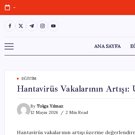
Skip
-
to
content
https://www.facebook.com/
https://twitter.com/
https://t.me/
https://www.instagram.com/
https://youtube.com/
ANA SAYFA
E
EĞITIM
Hantavirüs Vakalarının Artışı
By
Tolga Yılmaz
12 Mayıs 2026
2 Min Read
Hantavirüs vakalarının artışı üzerine değerlendir