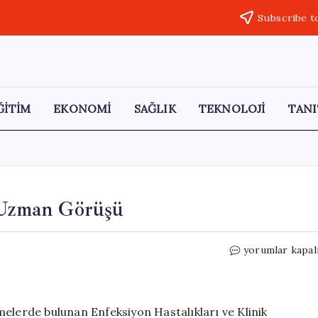
Subscribe t
ĞİTİM
EKONOMİ
SAĞLIK
TEKNOLOJİ
TANI
: Uzman Görüşü
Hantavirüs
yorumlar kapal
Vakalarının
Artışı:
Uzman
Görüşü
melerde bulunan Enfeksiyon Hastalıkları ve Klinik