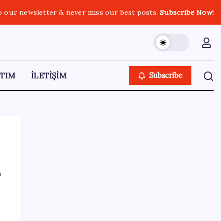
o our newsletter & never miss our best posts.
Subscribe Now!
TIM
İLETİŞİM
Subscribe
ı
SON YAZILAR
AKP’den açıklama geldi: ‘Çerçeve yasa’nın
ayrıntıları ne zaman kamuoyuyla