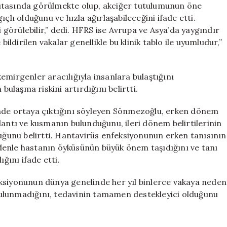
ıtasında görülmekte olup, akciğer tutulumunun öne
çlı olduğunu ve hızla ağırlaşabileceğini ifade etti.
i görülebilir,” dedi. HFRS ise Avrupa ve Asya’da yaygındır
bildirilen vakalar genellikle bu klinik tablo ile uyumludur,”
emirgenler aracılığıyla insanlara bulaştığını
bulaşma riskini artırdığını belirtti.
 içinde ortaya çıktığını söyleyen Sönmezoğlu, erken dönem
 bulantı ve kusmanın bulunduğunu, ileri dönem belirtilerinin
duğunu belirtti. Hantavirüs enfeksiyonunun erken tanısının
denle hastanın öyküsünün büyük önem taşıdığını ve tanı
ğını ifade etti.
ksiyonunun dünya genelinde her yıl binlerce vakaya neden
ı bulunmadığını, tedavinin tamamen destekleyici olduğunu