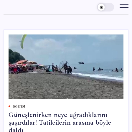
Skip
to
content
EĞITIM
Güneşlenirken neye uğradıklarını
şaşırdılar! Tatilcilerin arasına böyle
daldı