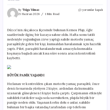
Güneşlenirken
By
Tolga Yılmaz
yorumlar kapalı
neye
21 Haziran 2026
1 Min Read
uğradıklarını
şaşırdılar!
Tatilcilerin
Düzce’nin Akçakoca ilçesinde bulunan Kemos Plajı, öğle
arasına
saatlerinde ilginç bir kazaya sahne oldu. Hafta sonu tatili
böyle
daldı
nedeniyle yoğunluğun zirve yaptığı sahile motorlu yamaç
için
paraşütüyle gelen bir kişi, kumsaldan havalanmak için hazırlık
yaptı. Pilot, paraşütü havalandırmak amacıyla kumsalda
koşmaya başladı ancak kısa süre sonra aracın kontrolünü
kaybetti.
BÜYÜK PANİK YAŞANDI
Hızlanan ve kontrolden çıkan motorlu yamaç paraşütü, önce
deniz kenarında yürüyen 2 kişiye, ardından da kumsalda
uzanarak güneşlenen 1 kişiye hızla çarptı. Çarpmanın etkisiyle
sahildeki tatilciler sağa sola savrulurken, plajda büyük bir
paniğe neden oldu. Yaşanan korku dolu o anlar, sahilde
bulunan bir başka vatandaş tarafından cep telefonu