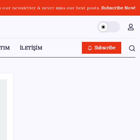
o our newsletter & never miss our best posts.
Subscribe Now!
TIM
İLETİŞİM
Subscribe
SON YAZILAR
Ömer Günel’in avukatlarından suç duyurusu:
‘Soruşturmanın gizliliği ihlal edildi’