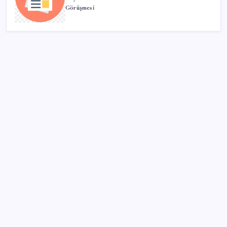
Görüşmesi
SON YAZILAR
Ömer Günel’in avukatlarından suç duyurusu:
‘Soruşturmanın gizliliği ihlal edildi’
Güneş’in en net görüntüsü yakalandı, sır perdesi
nihayet aralandı
Kapadokya’da dededen toruna uzanan hikâye: 136
kovanla bal markası kurdu