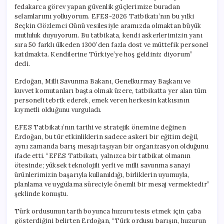
fedakarca görev yapan güvenlik güçlerimize buradan
selamlarımı yolluyorum. EFES-2026 Tatbikatı’nın bu yılki
Seçkin Gözlemci Günü vesilesiyle aramızda olmaktan büyük
mutluluk duyuyorum. Bu tatbikata, kendi askerlerimizin yanı
sıra 50 farklı ülkeden 1300’den fazla dost ve müttefik personel
katılmakta. Kendilerine Türkiye’ye hoş geldiniz diyorum”
dedi.
Erdoğan, Milli Savunma Bakanı, Genelkurmay Başkanı ve
kuvvet komutanları başta olmak üzere, tatbikatta yer alan tüm
personeli tebrik ederek, emek veren herkesin katkısının
kıymetli olduğunu vurguladı.
EFES Tatbikatı’nın tarihi ve stratejik önemine değinen
Erdoğan, bu tür etkinliklerin sadece askeri bir eğitim değil,
aynı zamanda barış mesajı taşıyan bir organizasyon olduğunu
ifade etti. “EFES Tatbikatı, yalnızca bir tatbikat olmanın
ötesinde; yüksek teknolojili yerli ve milli savunma sanayi
ürünlerimizin başarıyla kullanıldığı, birliklerin uyumuyla,
planlama ve uygulama süreciyle önemli bir mesaj vermektedir”
şeklinde konuştu.
Türk ordusunun tarih boyunca huzuru tesis etmek için çaba
gösterdiğini belirten Erdoğan, “Türk ordusu barışın, huzurun