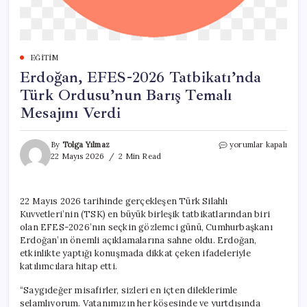
EĞITIM
Erdoğan, EFES-2026 Tatbikatı’nda
Türk Ordusu’nun Barış Temalı
Mesajını Verdi
Erdoğan,
By
Tolga Yılmaz
yorumlar kapalı
EFES-
22 Mayıs 2026
2 Min Read
2026
Tatbikatı’nda
Türk
22 Mayıs 2026 tarihinde gerçekleşen Türk Silahlı
Ordusu’nun
Kuvvetleri’nin (TSK) en büyük birleşik tatbikatlarından biri
Barış
Temalı
olan EFES-2026’nın seçkin gözlemci günü, Cumhurbaşkanı
Mesajını
Erdoğan’ın önemli açıklamalarına sahne oldu. Erdoğan,
Verdi
etkinlikte yaptığı konuşmada dikkat çeken ifadeleriyle
için
katılımcılara hitap etti.
“Saygıdeğer misafirler, sizleri en içten dileklerimle
selamlıyorum. Vatanımızın her köşesinde ve yurtdışında