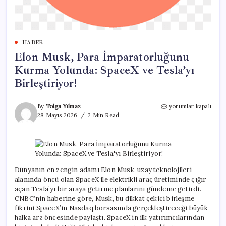
HABER
Elon Musk, Para İmparatorluğunu
Kurma Yolunda: SpaceX ve Tesla’yı
Birleştiriyor!
Elon
By
Tolga Yılmaz
yorumlar kapalı
Musk,
28 Mayıs 2026
2 Min Read
Para
İmparatorluğunu
Kurma
Yolunda:
SpaceX
ve
Dünyanın en zengin adamı Elon Musk, uzay teknolojileri
Tesla’yı
alanında öncü olan SpaceX ile elektrikli araç üretiminde çığır
Birleştiriyor!
açan Tesla’yı bir araya getirme planlarını gündeme getirdi.
için
CNBC’nin haberine göre, Musk, bu dikkat çekici birleşme
fikrini SpaceX’in Nasdaq borsasında gerçekleştireceği büyük
halka arz öncesinde paylaştı. SpaceX’in ilk yatırımcılarından