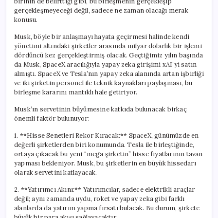
birinin de belirttiği gibi, bu birleşmenin gerçekleşip
gerçekleşmeyeceği değil, sadece ne zaman olacağı merak
konusu.
Musk, böyle bir anlaşmayı hayata geçirmesi halinde kendi
yönetimi altındaki şirketler arasında milyar dolarlık bir işlemi
dördüncü kez gerçekleştirmiş olacak. Geçtiğimiz yılın başında
da Musk, SpaceX aracılığıyla yapay zeka girişimi xAI’yi satın
almıştı. SpaceX ve Tesla’nın yapay zeka alanında artan işbirliği
ve iki şirketin personel ile teknik kaynakları paylaşması, bu
birleşme kararını mantıklı hale getiriyor.
Musk’ın servetinin büyümesine katkıda bulunacak birkaç
önemli faktör bulunuyor:
1. **Hisse Senetleri Rekor Kıracak:** SpaceX, günümüzde en
değerli şirketlerden biri konumunda. Tesla ile birleştiğinde,
ortaya çıkacak bu yeni “mega şirketin” hisse fiyatlarının tavan
yapması bekleniyor. Musk, bu şirketlerin en büyük hissedarı
olarak servetini katlayacak.
2. **Yatırımcı Akını:** Yatırımcılar, sadece elektrikli araçlar
değil; aynı zamanda uydu, roket ve yapay zeka gibi farklı
alanlarda da yatırım yapma fırsatı bulacak. Bu durum, şirkete
büyük bir para akışı sağlayacaktır.