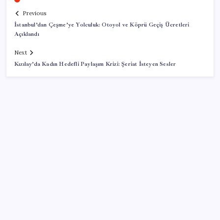
Previous
İstanbul’dan Çeşme’ye Yolculuk: Otoyol ve Köprü Geçiş Ücretleri
Açıklandı
Next
Kızılay’da Kadın Hedefli Paylaşım Krizi: Şeriat İsteyen Sesler
SON YAZILAR
Güneş’in en net görüntüsü yakalandı, sır perdesi
nihayet aralandı