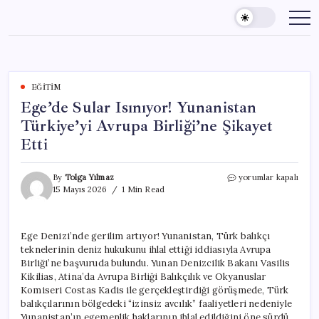
Skip
to
content
EĞITIM
Ege’de Sular Isınıyor! Yunanistan
Türkiye’yi Avrupa Birliği’ne Şikayet
Etti
Ege’de
By
Tolga Yılmaz
yorumlar kapalı
Sular
15 Mayıs 2026
1 Min Read
Isınıyor!
Yunanistan
Türkiye’yi
Ege Denizi’nde gerilim artıyor! Yunanistan, Türk balıkçı
Avrupa
teknelerinin deniz hukukunu ihlal ettiği iddiasıyla Avrupa
Birliği’ne
Şikayet
Birliği’ne başvuruda bulundu. Yunan Denizcilik Bakanı Vasilis
Etti
Kikilias, Atina’da Avrupa Birliği Balıkçılık ve Okyanuslar
için
Komiseri Costas Kadis ile gerçekleştirdiği görüşmede, Türk
balıkçılarının bölgedeki “izinsiz avcılık” faaliyetleri nedeniyle
Yunanistan’ın egemenlik haklarının ihlal edildiğini öne sürdü.