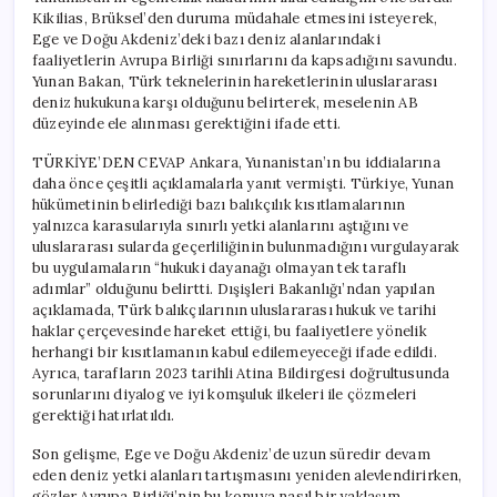
Kikilias, Brüksel’den duruma müdahale etmesini isteyerek,
Ege ve Doğu Akdeniz’deki bazı deniz alanlarındaki
faaliyetlerin Avrupa Birliği sınırlarını da kapsadığını savundu.
Yunan Bakan, Türk teknelerinin hareketlerinin uluslararası
deniz hukukuna karşı olduğunu belirterek, meselenin AB
düzeyinde ele alınması gerektiğini ifade etti.
TÜRKİYE’DEN CEVAP Ankara, Yunanistan’ın bu iddialarına
daha önce çeşitli açıklamalarla yanıt vermişti. Türkiye, Yunan
hükümetinin belirlediği bazı balıkçılık kısıtlamalarının
yalnızca karasularıyla sınırlı yetki alanlarını aştığını ve
uluslararası sularda geçerliliğinin bulunmadığını vurgulayarak
bu uygulamaların “hukuki dayanağı olmayan tek taraflı
adımlar” olduğunu belirtti. Dışişleri Bakanlığı’ndan yapılan
açıklamada, Türk balıkçılarının uluslararası hukuk ve tarihi
haklar çerçevesinde hareket ettiği, bu faaliyetlere yönelik
herhangi bir kısıtlamanın kabul edilemeyeceği ifade edildi.
Ayrıca, tarafların 2023 tarihli Atina Bildirgesi doğrultusunda
sorunlarını diyalog ve iyi komşuluk ilkeleri ile çözmeleri
gerektiği hatırlatıldı.
Son gelişme, Ege ve Doğu Akdeniz’de uzun süredir devam
eden deniz yetki alanları tartışmasını yeniden alevlendirirken,
gözler Avrupa Birliği’nin bu konuya nasıl bir yaklaşım