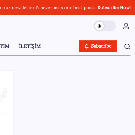
o our newsletter & never miss our best posts.
Subscribe Now!
TIM
İLETİŞİM
Subscribe
SON YAZILAR
AKP’den açıklama geldi: ‘Çerçeve yasa’nın
ayrıntıları ne zaman kamuoyuyla