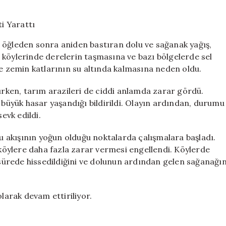
ve
Sağanak
Yağış
Sel
 öğleden sonra aniden bastıran dolu ve sağanak yağış,
Felaketi
 köylerinde derelerin taşmasına ve bazı bölgelerde sel
Yarattı
ve zemin katlarının su altında kalmasına neden oldu.
için
şurken, tarım arazileri de ciddi anlamda zarar gördü.
 büyük hasar yaşandığı bildirildi. Olayın ardından, durumu
evk edildi.
su akışının yoğun olduğu noktalarda çalışmalara başladı.
n köylere daha fazla zarar vermesi engellendi. Köylerde
r sürede hissedildiğini ve dolunun ardından gelen sağanağı
olarak devam ettiriliyor.