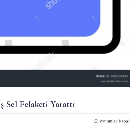
 Sel Felaketi Yarattı
Çorum’da
yorumlar kapal
Dolu