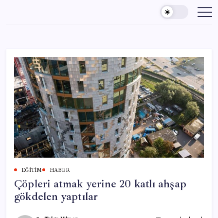
Skip
to
content
EĞITIM
HABER
Çöpleri atmak yerine 20 katlı ahşap
gökdelen yaptılar