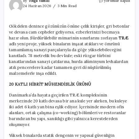
Çöpleri
By
Tolga Yılmaz
yorumlar kapalı
atmak
24 Haziran 2026
3 Min Read
yerine
20
katlı
Gökdelen denince gözünüzün önüne çelik kirişler, gri betonlar
ahşap
ve devasa cam cepheler geliyorsa, ezberlerinizi bozmaya
gökdelen
yaptılar
hazır olun. Sürdürülebilir mimarinin sınırlarını zorlayan
TRÆ
için
adlı yeni proje, yüksek binaların inşaat atıkları ve ömrünü
tamamlamış sanayi parçalarıyla da göğe yükselebileceğini
kanıtladı. 78 metrelik bu dev kule; eski rüzgar türbini
kanatlarından sanayi çatılarına, hurda alüminyum levhalardan
atık pencerelere kadar tamamen geri dönüştürülmüş
malzemelerle inşa edildi.
20 KATLI HİBRİT MÜHENDİSLİK ÜRÜNÜ
Danimarka’da hayata geçirilen TRÆ kompleksinin
merkezinde 20 katlı devasa bir ana kule yer alırken, bu kuleye
iki adet 6 katlı yan bina eşlik ediyor. İçerisinde modern ofis
alanları, ortak çalışma (co-working) bölümleri ve restoranlar
barındıran bu yapı, sanıldığı gibi yalnızca kerestelerden
oluşmuyor.
Yüksek binalarda statik dengenin ve yapısal güvenliğin