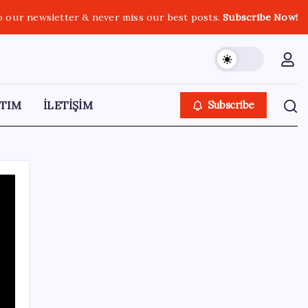
o our newsletter & never miss our best posts.
Subscribe Now!
TIM
İLETİŞİM
Subscribe
SON YAZILAR
AKP’den açıklama geldi: ‘Çerçeve yasa’nın
ayrıntıları ne zaman kamuoyuyla