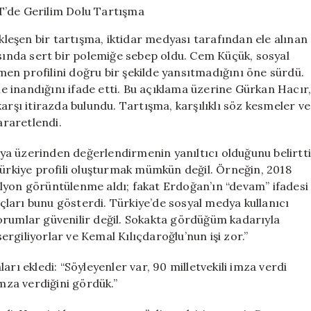
Hacır
Arasında
eşen bir tartışma, iktidar medyası tarafından ele alınan
TGRT’de
ında sert bir polemiğe sebep oldu. Cem Küçük, sosyal
Gerilim
en profilini doğru bir şekilde yansıtmadığını öne sürdü.
Dolu
Tartışma
 inandığını ifade etti. Bu açıklama üzerine Gürkan Hacır
için
arşı itirazda bulundu. Tartışma, karşılıklı söz kesmeler ve
raretlendi.
a üzerinden değerlendirmenin yanıltıcı olduğunu belirtti
Türkiye profili oluşturmak mümkün değil. Örneğin, 2018
lyon görüntülenme aldı; fakat Erdoğan’ın “devam” ifadesi
ları bunu gösterdi. Türkiye’de sosyal medya kullanıcı
orumlar güvenilir değil. Sokakta gördüğüm kadarıyla
rgiliyorlar ve Kemal Kılıçdaroğlu’nun işi zor.”
rı ekledi: “Söyleyenler var, 90 milletvekili imza verdi
imza verdiğini gördük.”