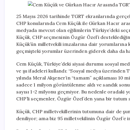
25 Mayıs 2026 tarihinde TGRT ekranlarında gerçekl
CHP konularında Cem Küçük ile Gürkan Hacır aras
medyada mevcut olan eğilimlerin Türkiye’deki seçm
Küçük, CHP seçmeninin Özgür Özel’i desteklediğine
Küçük’ün milletvekili imzalarına dair yorumlarına k
geçmişteki yorumlar üzerinden giderek daha da ha
Cem Küçük, Türkiye’deki siyasi durumu sosyal medy
ve şu ifadeleri kullandı: “Sosyal medya üzerinden 
yılında Meral Akşener’in “tamam” açıklaması 10 mi
sadece 1 milyon görüntülenme aldı ve sandık sonuç
sayısı 1-2 milyonu geçmiyor. Bu nedenle oradaki y
CHP’li seçmenler, Özgür Özel’den yana bir tutum se
Küçük, CHP milletvekillerinin tutumuna dair de şunla
deniliyor; ama biz 95 milletvekilinin Özgür Özel’e 