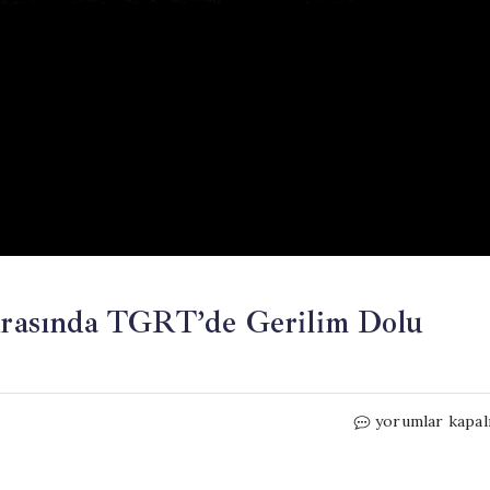
rasında TGRT’de Gerilim Dolu
Cem
yorumlar kapal
Küçük
ve
Gürkan