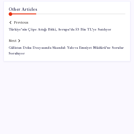
Other Articles
Previous
Türkiye’nin Çöpe Attığı Bitki, Avrupa’da 53 Bin TL’ye Satılıyor
Next
Gülistan Doku Dosyasında Skandal: Yalova Emniyet Müdürü’ne Sorular
Soruluyor
SON YAZILAR
AKP’den açıklama geldi: ‘Çerçeve yasa’nın ayrıntıları