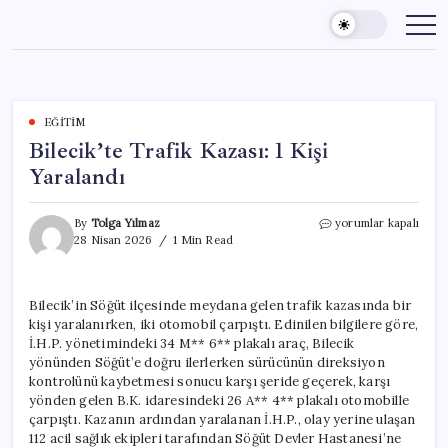
Skip
to
content
EĞITIM
Bilecik’te Trafik Kazası: 1 Kişi
Yaralandı
Bilecik’te
By
Tolga Yılmaz
yorumlar kapalı
Trafik
28 Nisan 2026
1 Min Read
Kazası:
1
Kişi
Bilecik’in Söğüt ilçesinde meydana gelen trafik kazasında bir
Yaralandı
kişi yaralanırken, iki otomobil çarpıştı. Edinilen bilgilere göre,
için
İ.H.P. yönetimindeki 34 M** 6** plakalı araç, Bilecik
yönünden Söğüt’e doğru ilerlerken sürücünün direksiyon
kontrolünü kaybetmesi sonucu karşı şeride geçerek, karşı
yönden gelen B.K. idaresindeki 26 A** 4** plakalı otomobille
çarpıştı. Kazanın ardından yaralanan İ.H.P., olay yerine ulaşan
112 acil sağlık ekipleri tarafından Söğüt Devler Hastanesi’ne