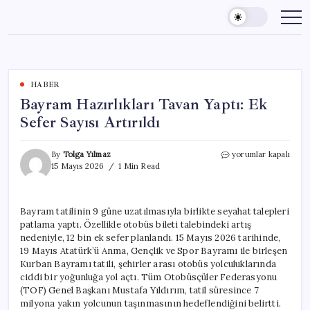
Skip
to
content
HABER
Bayram Hazırlıkları Tavan Yaptı: Ek
Sefer Sayısı Artırıldı
Bayram
By
Tolga Yılmaz
yorumlar kapalı
Hazırlıkları
15 Mayıs 2026
1 Min Read
Tavan
Yaptı:
Ek
Bayram tatilinin 9 güne uzatılmasıyla birlikte seyahat talepleri
Sefer
patlama yaptı. Özellikle otobüs bileti talebindeki artış
Sayısı
Artırıldı
nedeniyle, 12 bin ek sefer planlandı. 15 Mayıs 2026 tarihinde,
için
19 Mayıs Atatürk’ü Anma, Gençlik ve Spor Bayramı ile birleşen
Kurban Bayramı tatili, şehirler arası otobüs yolculuklarında
ciddi bir yoğunluğa yol açtı. Tüm Otobüsçüler Federasyonu
(TOF) Genel Başkanı Mustafa Yıldırım, tatil süresince 7
milyona yakın yolcunun taşınmasının hedeflendiğini belirtti.