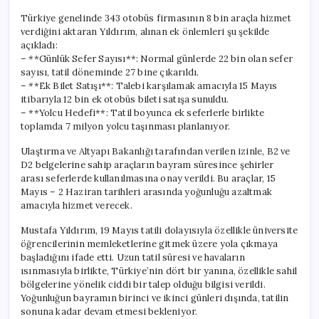
Türkiye genelinde 343 otobüs firmasının 8 bin araçla hizmet
verdiğini aktaran Yıldırım, alınan ek önlemleri şu şekilde
açıkladı:
– **Günlük Sefer Sayısı**: Normal günlerde 22 bin olan sefer
sayısı, tatil döneminde 27 bine çıkarıldı.
– **Ek Bilet Satışı**: Talebi karşılamak amacıyla 15 Mayıs
itibarıyla 12 bin ek otobüs bileti satışa sunuldu.
– **Yolcu Hedefi**: Tatil boyunca ek seferlerle birlikte
toplamda 7 milyon yolcu taşınması planlanıyor.
Ulaştırma ve Altyapı Bakanlığı tarafından verilen izinle, B2 ve
D2 belgelerine sahip araçların bayram süresince şehirler
arası seferlerde kullanılmasına onay verildi. Bu araçlar, 15
Mayıs – 2 Haziran tarihleri arasında yoğunluğu azaltmak
amacıyla hizmet verecek.
Mustafa Yıldırım, 19 Mayıs tatili dolayısıyla özellikle üniversite
öğrencilerinin memleketlerine gitmek üzere yola çıkmaya
başladığını ifade etti. Uzun tatil süresi ve havaların
ısınmasıyla birlikte, Türkiye’nin dört bir yanına, özellikle sahil
bölgelerine yönelik ciddi bir talep olduğu bilgisi verildi.
Yoğunluğun bayramın birinci ve ikinci günleri dışında, tatilin
sonuna kadar devam etmesi bekleniyor.